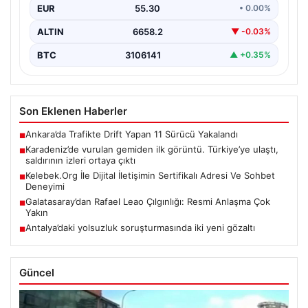
EUR
55.30
• 0.00%
ALTIN
6658.2
▼ -0.03%
BTC
3106141
▲ +0.35%
Son Eklenen Haberler
Ankara’da Trafikte Drift Yapan 11 Sürücü Yakalandı
■
Karadeniz’de vurulan gemiden ilk görüntü. Türkiye’ye ulaştı,
■
saldırının izleri ortaya çıktı
Kelebek.Org İle Dijital İletişimin Sertifikalı Adresi Ve Sohbet
■
Deneyimi
Galatasaray’dan Rafael Leao Çılgınlığı: Resmi Anlaşma Çok
■
Yakın
Antalya’daki yolsuzluk soruşturmasında iki yeni gözaltı
■
Güncel