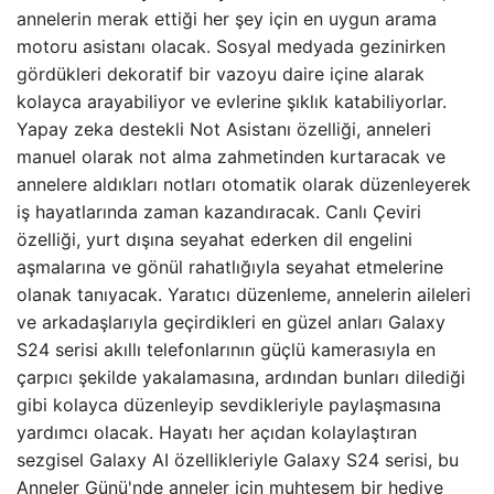
annelerin merak ettiği her şey için en uygun arama
motoru asistanı olacak. Sosyal medyada gezinirken
gördükleri dekoratif bir vazoyu daire içine alarak
kolayca arayabiliyor ve evlerine şıklık katabiliyorlar.
Yapay zeka destekli Not Asistanı özelliği, anneleri
manuel olarak not alma zahmetinden kurtaracak ve
annelere aldıkları notları otomatik olarak düzenleyerek
iş hayatlarında zaman kazandıracak. Canlı Çeviri
özelliği, yurt dışına seyahat ederken dil engelini
aşmalarına ve gönül rahatlığıyla seyahat etmelerine
olanak tanıyacak. Yaratıcı düzenleme, annelerin aileleri
ve arkadaşlarıyla geçirdikleri en güzel anları Galaxy
S24 serisi akıllı telefonlarının güçlü kamerasıyla en
çarpıcı şekilde yakalamasına, ardından bunları dilediği
gibi kolayca düzenleyip sevdikleriyle paylaşmasına
yardımcı olacak. Hayatı her açıdan kolaylaştıran
sezgisel Galaxy AI özellikleriyle Galaxy S24 serisi, bu
Anneler Günü'nde anneler için muhteşem bir hediye