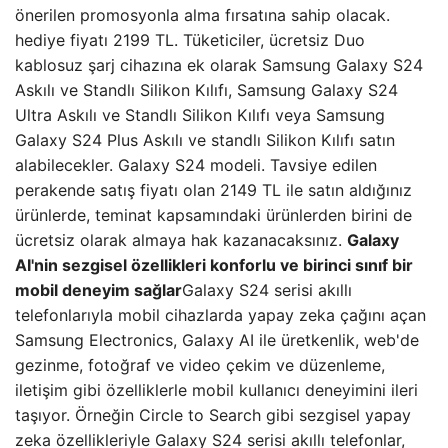
önerilen promosyonla alma fırsatına sahip olacak.
hediye fiyatı 2199 TL. Tüketiciler, ücretsiz Duo
kablosuz şarj cihazına ek olarak Samsung Galaxy S24
Askılı ve Standlı Silikon Kılıfı, Samsung Galaxy S24
Ultra Askılı ve Standlı Silikon Kılıfı veya Samsung
Galaxy S24 Plus Askılı ve standlı Silikon Kılıfı satın
alabilecekler. Galaxy S24 modeli. Tavsiye edilen
perakende satış fiyatı olan 2149 TL ile satın aldığınız
ürünlerde, teminat kapsamındaki ürünlerden birini de
ücretsiz olarak almaya hak kazanacaksınız.
Galaxy
AI'nin sezgisel özellikleri konforlu ve birinci sınıf bir
mobil deneyim sağlar
Galaxy S24 serisi akıllı
telefonlarıyla mobil cihazlarda yapay zeka çağını açan
Samsung Electronics, Galaxy AI ile üretkenlik, web'de
gezinme, fotoğraf ve video çekim ve düzenleme,
iletişim gibi özelliklerle mobil kullanıcı deneyimini ileri
taşıyor. Örneğin Circle to Search gibi sezgisel yapay
zeka özellikleriyle Galaxy S24 serisi akıllı telefonlar,