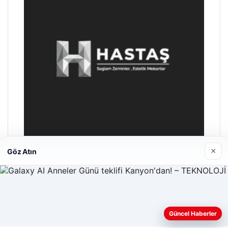
×
Göz Atın
Hastaş Beton
26/05/2026
Güncel Haberler
Web sitemizi nasıl kullandığınızı daha iyi anlayabilmek,