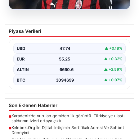
06.08.2026
Antalya’daki yolsuzluk soruşturmasında
Piyasa Verileri
iki yeni gözaltı
USD
47.74
▲ +0.18%
EUR
55.25
▲ +0.32%
ALTIN
6660.6
▲ +2.59%
BTC
3094699
▲ +0.07%
Son Eklenen Haberler
Karadeniz’de vurulan gemiden ilk görüntü. Türkiye’ye ulaştı,
■
saldırının izleri ortaya çıktı
Kelebek.Org İle Dijital İletişimin Sertifikalı Adresi Ve Sohbet
■
Deneyimi