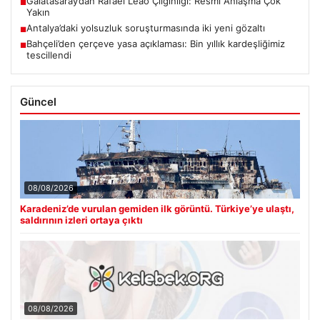
Galatasaray’dan Rafael Leao Çılgınlığı: Resmi Anlaşma Çok
■
Yakın
Antalya’daki yolsuzluk soruşturmasında iki yeni gözaltı
■
Bahçeli’den çerçeve yasa açıklaması: Bin yıllık kardeşliğimiz
■
tescillendi
Güncel
08/08/2026
Karadeniz’de vurulan gemiden ilk görüntü. Türkiye’ye ulaştı,
saldırının izleri ortaya çıktı
08/08/2026