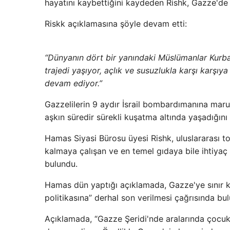
hayatını kaybettiğini kaydeden Rishk, Gazze'de i
Riskk açıklamasına şöyle devam etti:
“Dünyanın dört bir yanındaki Müslümanlar Kurban 
trajedi yaşıyor, açlık ve susuzlukla karşı karşıya k
devam ediyor.”
Gazzelilerin 9 aydır İsrail bombardımanına maruz k
aşkın süredir sürekli kuşatma altında yaşadığını h
Hamas Siyasi Bürosu üyesi Rishk, uluslararası 
kalmaya çalışan ve en temel gıdaya bile ihtiya
bulundu.
Hamas dün yaptığı açıklamada, Gazze'ye sınır kap
politikasına” derhal son verilmesi çağrısında bu
Açıklamada, “Gazze Şeridi'nde aralarında çocuk, 