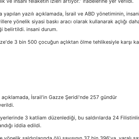
ve insani felaketin izleri artıyor.” ifadelerine yer verildi.
apılan yazılı açıklamada, İsrail ve ABD yönetiminin, insan
llere yönelik siyasi baskı aracı olarak kullanarak açlığı dah
i belirtildi. insani durum.
ze'de 3 bin 500 çocuğun açlıktan ölme tehlikesiyle karşı ka
n açıklamada, İsrail'in Gazze Şeridi'nde 257 gündür
erildi.
erlerinde 3 katliam düzenlediği, bu saldırılarda 24 Filistinli
andığı iddia edildi.
 yönelik saldırılarında ölü sayısının 37 bin 396'ya, yaralı sa