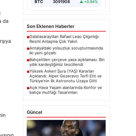
BTC
3091908
▲ +0.94%
i
a da
Son Eklenen Haberler
Galatasaray’dan Rafael Leao Çılgınlığı:
■
rşıya
Resmi Anlaşma Çok Yakın
Antalya’daki yolsuzluk soruşturmasında
■
iki yeni gözaltı
Bahçeli’den çerçeve yasa açıklaması: Bin
■
yıllık kardeşliğimiz tescillendi
Yüksek Askeri Şura (YAŞ) Kararları
■
Açıklandı: Alper Gezeravcı Terfi Etti ve
Türkiye’nin İlk Astronotu Uzaya Gitti
Açık Hava Yaşam alanlarında Konfor ve
■
bahçe mutfağı Tasarımları
Güncel
nin
yısının