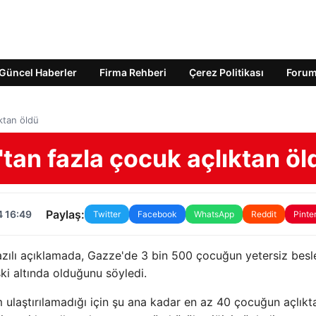
Güncel Haberler
Firma Rehberi
Çerez Politikası
Foru
ktan öldü
tan fazla çocuk açlıktan öl
Paylaş:
4 16:49
Twitter
Facebook
WhatsApp
Reddit
Pinte
yazılı açıklamada, Gazze'de 3 bin 500 çocuğun yetersiz bes
ski altında olduğunu söyledi.
ım ulaştırılamadığı için şu ana kadar en az 40 çocuğun açlıkt