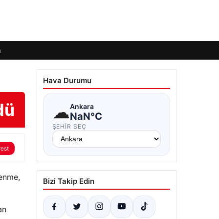
m
Hava Durumu
dü
☁
Ankara
NaN°C
ŞEHIR SEÇ
rest
lenme,
Bizi Takip Edin
an