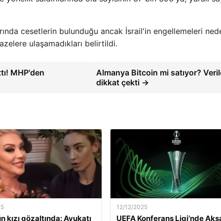
ında cesetlerin bulunduğu ancak İsrail'in engellemeleri ned
azelere ulaşamadıkları belirtildi.
ttı! MHP'den
Almanya Bitcoin mi satıyor? Veril
dikkat çekti →
25
12/12/2025
ün kızı gözaltında: Avukatı
UEFA Konferans Ligi’nde Ak