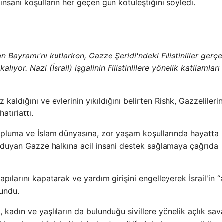
nsani koşulların her geçen gün kötüleştiğini söyledi.
Bayramı'nı kutlarken, Gazze Şeridi'ndeki Filistinliler gerçe
alıyor. Nazi (İsrail) işgalinin Filistinlilere yönelik katliamları
aldığını ve evlerinin yıkıldığını belirten Rishk, Gazzelilerin 
atırlattı.
topluma ve İslam dünyasına, zor yaşam koşullarında hayatta
ç duyan Gazze halkına acil insani destek sağlamaya çağrıda
ılarını kapatarak ve yardım girişini engelleyerek İsrail'in “
lundu.
kadın ve yaşlıların da bulunduğu sivillere yönelik açlık sav