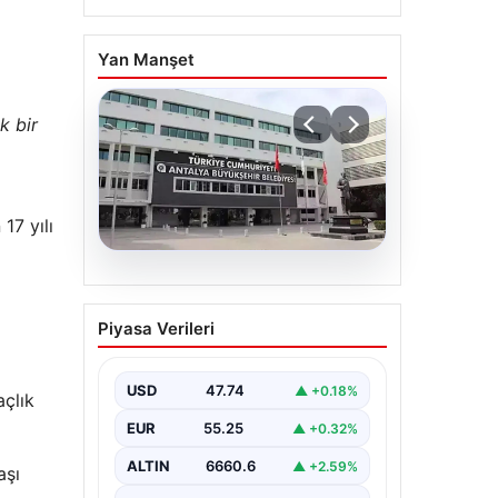
Yan Manşet
k bir
17 yılı
06.08.2026
Antalya’daki yolsuzluk
Piyasa Verileri
soruşturmasında iki yeni
gözaltı
USD
47.74
▲ +0.18%
açlık
EUR
55.25
▲ +0.32%
ALTIN
6660.6
▲ +2.59%
aşı