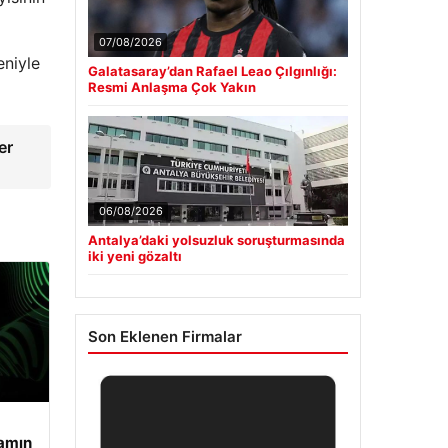
07/08/2026
eniyle
Galatasaray’dan Rafael Leao Çılgınlığı:
Resmi Anlaşma Çok Yakın
er
06/08/2026
Antalya’daki yolsuzluk soruşturmasında
iki yeni gözaltı
Son Eklenen Firmalar
şamın