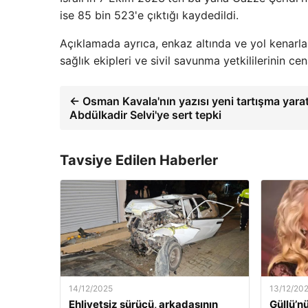
ise 85 bin 523'e çıktığı kaydedildi.
Açıklamada ayrıca, enkaz altında ve yol kenarlar
sağlık ekipleri ve sivil savunma yetkililerinin cen
← Osman Kavala'nın yazısı yeni tartışma yara
Abdülkadir Selvi'ye sert tepki
Tavsiye Edilen Haberler
14/12/2025
13/12/20
Ehliyetsiz sürücü, arkadaşının
Güllü’n