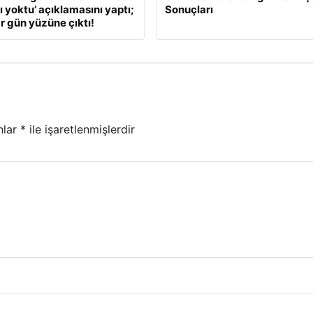
ı yoktu’ açıklamasını yaptı;
Sonuçları
r gün yüzüne çıktı!
nlar
*
ile işaretlenmişlerdir