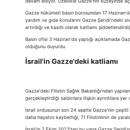
devam ediyor. Özellikle Gazze'nin kuzeyinde açlık 
Gazze hükümeti basın bürosundan 17 Haziran'da y
yardım ve gıda konularını Gazze Şeridi'ndeki sivi
artırdığı ve kasıtlı olarak katliamı şiddetlendirdiğ
Basın ofisi 3 Haziran'da yaptığı açıklamada Gaz
olduğunu duyurdu.
İsrail'in Gazze'deki katliamı
Gazze'deki Filistin Sağlık Bakanlığı'ndan yapıla
gerçekleştirdiği saldırılara ilişkin ayrıntılara yer v
İsrail ordusunun son 24 saatte Gazze'nin çeşitli y
daha hayatını kaybettiği, 71 Filistinlinin de yaral
İsrail'in 7 Ekim 2023'ten bu yana Gazze Şeridi'ne