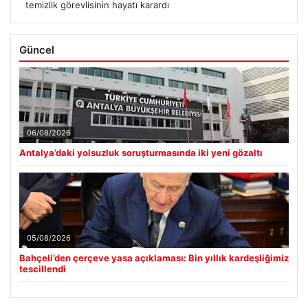
temizlik görevlisinin hayatı karardı
Güncel
06/08/2026
Antalya’daki yolsuzluk soruşturmasında iki yeni gözaltı
05/08/2026
Bahçeli’den çerçeve yasa açıklaması: Bin yıllık kardeşliğimiz
tescillendi