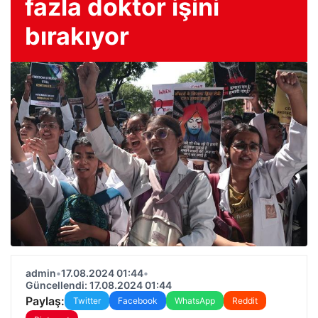
fazla doktor işini
bırakıyor
admin
•
17.08.2024 01:44
•
Güncellendi: 17.08.2024 01:44
Paylaş:
Twitter
Facebook
WhatsApp
Reddit