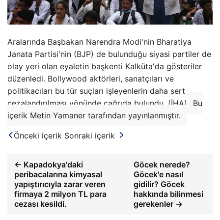
Aralarında Başbakan Narendra Modi'nin Bharatiya
Janata Partisi'nin (BJP) de bulunduğu siyasi partiler de
olay yeri olan eyaletin başkenti Kalküta'da gösteriler
düzenledi. Bollywood aktörleri, sanatçıları ve
politikacıları bu tür suçları işleyenlerin daha sert
cezalandırılması yönünde çağrıda bulundu. (İHA)
Bu
içerik Metin Yamaner tarafından yayınlanmıştır.
Önceki içerik
Sonraki içerik
← Kapadokya'daki
Göcek nerede?
peribacalarına kimyasal
Göcek'e nasıl
yapıştırıcıyla zarar veren
gidilir? Göcek
firmaya 2 milyon TL para
hakkında bilinmesi
cezası kesildi.
gerekenler →