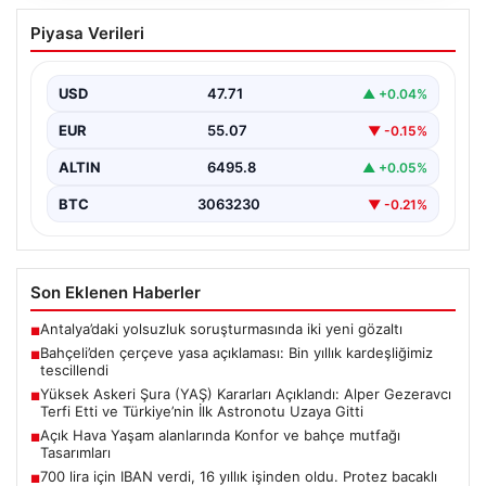
Bahçeli’den çerçeve yasa açıklaması:
Piyasa Verileri
Bin yıllık kardeşliğimiz tescillendi
{“title”: “Bahçeli’den Çerçeve Yasa Açıklaması: Bin Yıllık
Kardeşliğimiz Resmen Tescillendi”, “content”: “ Milliyetçi
USD
47.71
▲ +0.04%
Hareket…
EUR
55.07
▼ -0.15%
ALTIN
6495.8
▲ +0.05%
BTC
3063230
▼ -0.21%
Son Eklenen Haberler
Antalya’daki yolsuzluk soruşturmasında iki yeni gözaltı
■
Bahçeli’den çerçeve yasa açıklaması: Bin yıllık kardeşliğimiz
■
tescillendi
Yüksek Askeri Şura (YAŞ) Kararları Açıklandı: Alper Gezeravcı
■
Terfi Etti ve Türkiye’nin İlk Astronotu Uzaya Gitti
Açık Hava Yaşam alanlarında Konfor ve bahçe mutfağı
■
Tasarımları
700 lira için IBAN verdi, 16 yıllık işinden oldu. Protez bacaklı
■