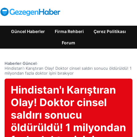
Güncel Haberler
Firma Rehberi
Çerez Politikası
Forum
Haberler
›
Güncel
›
Hindistan'ı Karıştıran Olay! Doktor cinsel saldırı sonucu öldürüldü! 1
milyondan fazla doktor işini bırakıyor
Hindistan'ı Karıştıran
Olay! Doktor cinsel
saldırı sonucu
öldürüldü! 1 milyondan