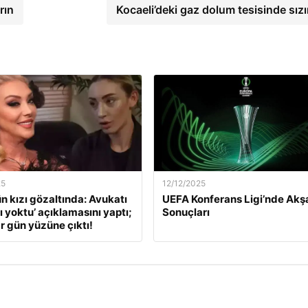
rın
Kocaeli’deki gaz dolum tesisinde sızı
25
12/12/2025
ün kızı gözaltında: Avukatı
UEFA Konferans Ligi’nde Ak
ı yoktu’ açıklamasını yaptı;
Sonuçları
r gün yüzüne çıktı!