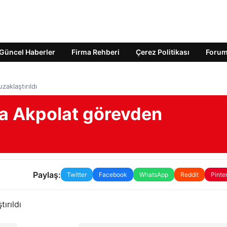
Güncel Haberler
Firma Rehberi
Çerez Politikası
Foru
zaklaştırıldı
ıza Akpolat görevden
Paylaş:
Twitter
Facebook
WhatsApp
Reddit
Pinte
ırıldı