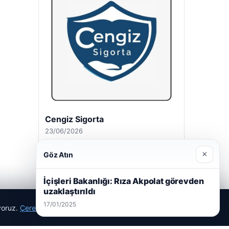
Cengiz Sigorta
23/06/2026
×
Göz Atın
İçişleri Bakanlığı: Rıza Akpolat görevden
uzaklaştırıldı
17/01/2025
ıyoruz.
Çerez Politikamız
Reddet
Kabul Et