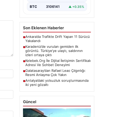
çıkan izler”, “content”: “
Karadeniz…
BTC
3106141
▲ +0.35%
Son Eklenen Haberler
Ankara’da Trafikte Drift Yapan 11 Sürücü
■
Yakalandı
Karadeniz’de vurulan gemiden ilk
■
görüntü. Türkiye’ye ulaştı, saldırının
izleri ortaya çıktı
Kelebek.Org İle Dijital İletişimin Sertifikalı
■
Adresi Ve Sohbet Deneyimi
Galatasaray’dan Rafael Leao Çılgınlığı:
■
Resmi Anlaşma Çok Yakın
Antalya’daki yolsuzluk soruşturmasında
■
iki yeni gözaltı
Güncel