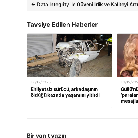
← Data Integrity ile Güvenilirlik ve Kaliteyi Artı
Tavsiye Edilen Haberler
14/12/2025
13/12/20
Ehliyetsiz sürücü, arkadaşının
Güllü’n
öldüğü kazada yaşamını yitirdi
‘paralar
mesajla
Bir yanıt yazın