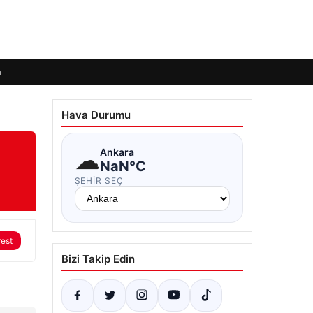
m
Hava Durumu
☁
Ankara
NaN°C
ŞEHIR SEÇ
rest
Bizi Takip Edin