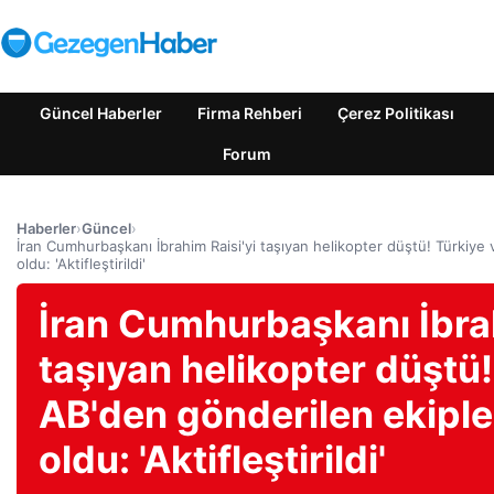
Güncel Haberler
Firma Rehberi
Çerez Politikası
Forum
Haberler
›
Güncel
›
İran Cumhurbaşkanı İbrahim Raisi'yi taşıyan helikopter düştü! Türkiye
oldu: 'Aktifleştirildi'
İran Cumhurbaşkanı İbrah
taşıyan helikopter düştü!
AB'den gönderilen ekiple
oldu: 'Aktifleştirildi'