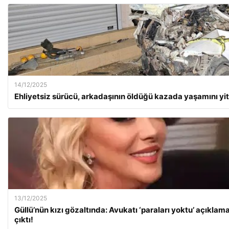
14/12/2025
Ehliyetsiz sürücü, arkadaşının öldüğü kazada yaşamını yit
13/12/2025
Güllü’nün kızı gözaltında: Avukatı ‘paraları yoktu’ açıklam
çıktı!