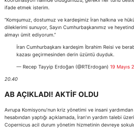
koordinasyon halinde olduğumuzu, gerekli her türlü des
ifade etmek isterim.
“Komşumuz, dostumuz ve kardeşimiz İran halkına ve hüküm
dileklerimi sunuyor, Sayın Cumhurbaşkanımız ve heyetin
almayı ümit ediyorum.”
İran Cumhurbaşkanı kardeşim İbrahim Reisi ve berab
kazası geçirmesinden derin üzüntü duyduk.
— Recep Tayyip Erdoğan (@RTErdogan)
19 Mayıs 
20.40
AB AÇIKLADI! AKTİF OLDU
Avrupa Komisyonu'nun kriz yönetimi ve insani yardımdan 
hesabından yaptığı açıklamada, İran'ın yardım talebi üzer
Copernicus acil durum yönetim hizmetinin devreye soku