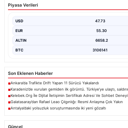
Galatasaray’dan Rafael Leao Çılgınlığı: Resm
Piyasa Verileri
Turk futbolunun köklü temsilcilerinden Galatasaray, transfer sez
çekmeye devam ediyor. Sarı-kırmızılılar,…
USD
47.73
EUR
55.30
ALTIN
6658.2
BTC
3106141
Son Eklenen Haberler
Ankara’da Trafikte Drift Yapan 11 Sürücü Yakalandı
■
Karadeniz’de vurulan gemiden ilk görüntü. Türkiye’ye ulaştı, saldırını
■
Kelebek.Org İle Dijital İletişimin Sertifikalı Adresi Ve Sohbet Deney
■
Galatasaray’dan Rafael Leao Çılgınlığı: Resmi Anlaşma Çok Yakın
■
Antalya’daki yolsuzluk soruşturmasında iki yeni gözaltı
■
Güncel