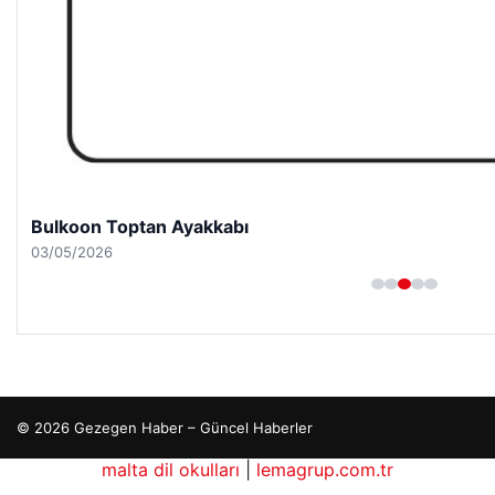
Bulkoon Toptan Ayakkabı
03/05/2026
© 2026 Gezegen Haber – Güncel Haberler
malta dil okulları
|
lemagrup.com.tr
ub
ziantep escort
ziantep escort
ziantep escort
ziantep escort
ziantep escort
etcio