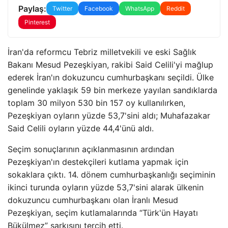
Paylaş:
Twitter
Facebook
WhatsApp
Reddit
Pinterest
İran'da reformcu Tebriz milletvekili ve eski Sağlık
Bakanı Mesud Pezeşkiyan, rakibi Said Celili'yi mağlup
ederek İran'ın dokuzuncu cumhurbaşkanı seçildi. Ülke
genelinde yaklaşık 59 bin merkeze yayılan sandıklarda
toplam 30 milyon 530 bin 157 oy kullanılırken,
Pezeşkiyan oyların yüzde 53,7'sini aldı; Muhafazakar
Said Celili oyların yüzde 44,4'ünü aldı.
Seçim sonuçlarının açıklanmasının ardından
Pezeşkiyan'ın destekçileri kutlama yapmak için
sokaklara çıktı. 14. dönem cumhurbaşkanlığı seçiminin
ikinci turunda oyların yüzde 53,7'sini alarak ülkenin
dokuzuncu cumhurbaşkanı olan İranlı Mesud
Pezeşkiyan, seçim kutlamalarında “Türk'ün Hayatı
Bükülmez” şarkısını tercih etti.