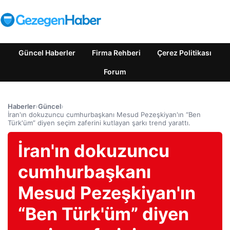
Güncel Haberler
Firma Rehberi
Çerez Politikası
Forum
Haberler
›
Güncel
›
İran'ın dokuzuncu cumhurbaşkanı Mesud Pezeşkiyan'ın “Ben
Türk'üm” diyen seçim zaferini kutlayan şarkı trend yarattı.
İran'ın dokuzuncu
cumhurbaşkanı
Mesud Pezeşkiyan'ın
“Ben Türk'üm” diyen