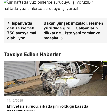
Bir
haftada yüz binlerce sürücüyü işliyoruz!
← İspanya'da
Bakan Şimşek imzaladı, resmen
denize işemek
yürürlüğe girdi… Çalışanların
750 avroya mal
dikkatine… İşte yeni zamlar ve
olabiliyor
maaşlar →
Tavsiye Edilen Haberler
14/12/2025
Ehliyetsiz sürücü, arkadaşının öldüğü kazada
yaşamını yitirdi