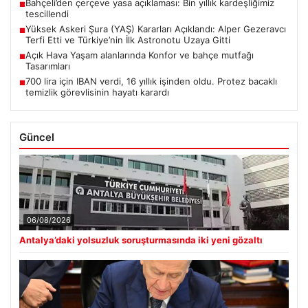
Günümüz dünyasında bahçe sosyal alanlar, villaların en
değerli alanlarından bir tanesi gelmiştir. Yeşille iç…
USD
47.71
▲ +0.04%
EUR
55.07
▼ -0.15%
ALTIN
6495.8
▲ +0.05%
BTC
3063230
▼ -0.21%
Son Eklenen Haberler
Antalya’daki yolsuzluk soruşturmasında iki yeni gözaltı
■
Bahçeli’den çerçeve yasa açıklaması: Bin yıllık kardeşliğimiz
■
tescillendi
Yüksek Askeri Şura (YAŞ) Kararları Açıklandı: Alper Gezeravcı
■
Terfi Etti ve Türkiye’nin İlk Astronotu Uzaya Gitti
Açık Hava Yaşam alanlarında Konfor ve bahçe mutfağı
■
Tasarımları
700 lira için IBAN verdi, 16 yıllık işinden oldu. Protez bacaklı
■
temizlik görevlisinin hayatı karardı