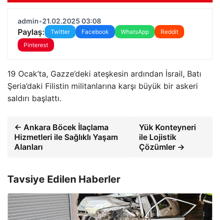
admin
•
21.02.2025 03:08
Paylaş:
Twitter
Facebook
WhatsApp
Reddit
Pinterest
19 Ocak’ta, Gazze’deki ateşkesin ardından İsrail, Batı
Şeria’daki Filistin militanlarına karşı büyük bir askeri
saldırı başlattı.
← Ankara Böcek İlaçlama
Yük Konteyneri
Hizmetleri ile Sağlıklı Yaşam
ile Lojistik
Alanları
Çözümler →
Tavsiye Edilen Haberler