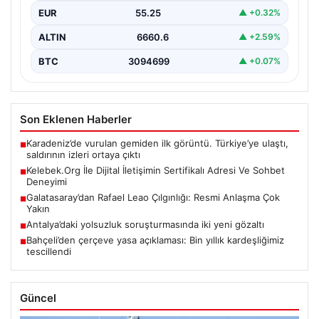
EUR
55.25
▲ +0.32%
ALTIN
6660.6
▲ +2.59%
BTC
3094699
▲ +0.07%
Son Eklenen Haberler
Karadeniz’de vurulan gemiden ilk görüntü. Türkiye’ye ulaştı,
■
saldırının izleri ortaya çıktı
Kelebek.Org İle Dijital İletişimin Sertifikalı Adresi Ve Sohbet
■
Deneyimi
Galatasaray’dan Rafael Leao Çılgınlığı: Resmi Anlaşma Çok
■
Yakın
Antalya’daki yolsuzluk soruşturmasında iki yeni gözaltı
■
Bahçeli’den çerçeve yasa açıklaması: Bin yıllık kardeşliğimiz
■
tescillendi
Güncel