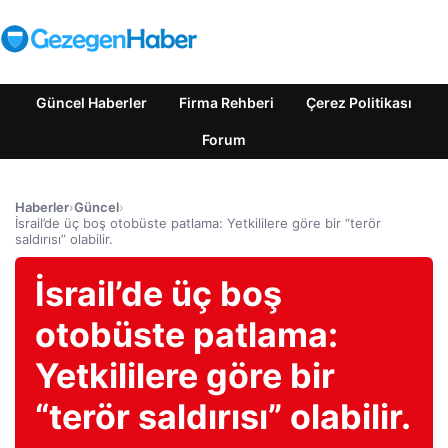
Güncel Haberler
Firma Rehberi
Çerez Politikası
Forum
Haberler
›
Güncel
›
İsrail’de üç boş otobüste patlama: Yetkililere göre bir “terör
saldırısı” olabilir.
İsrail’de üç boş
otobüste patlama:
Yetkililere göre bir
“terör saldırısı” olabilir.