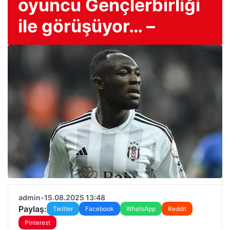
oyuncu Gençlerbirliği
ile görüşüyor… –
admin
•
15.08.2025 13:48
Paylaş:
Twitter
Facebook
WhatsApp
Reddit
Pinterest