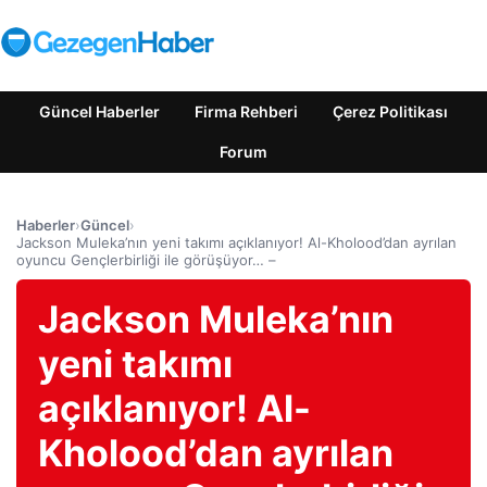
Güncel Haberler
Firma Rehberi
Çerez Politikası
Forum
Haberler
›
Güncel
›
Jackson Muleka’nın yeni takımı açıklanıyor! Al-Kholood’dan ayrılan
oyuncu Gençlerbirliği ile görüşüyor… –
Jackson Muleka’nın
yeni takımı
açıklanıyor! Al-
Kholood’dan ayrılan