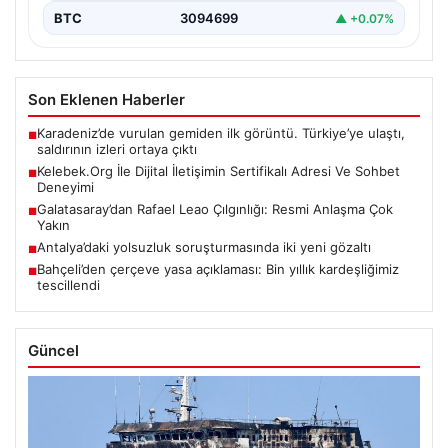
Son Eklenen Haberler
Karadeniz’de vurulan gemiden ilk görüntü. Türkiye’ye ulaştı,
■
saldırının izleri ortaya çıktı
Kelebek.Org İle Dijital İletişimin Sertifikalı Adresi Ve Sohbet
■
Deneyimi
Galatasaray’dan Rafael Leao Çılgınlığı: Resmi Anlaşma Çok
■
Yakın
Antalya’daki yolsuzluk soruşturmasında iki yeni gözaltı
■
Bahçeli’den çerçeve yasa açıklaması: Bin yıllık kardeşliğimiz
■
tescillendi
Güncel
08/08/2026
Karadeniz’de vurulan gemiden ilk görüntü. Türkiye’ye ulaştı,
saldırının izleri ortaya çıktı