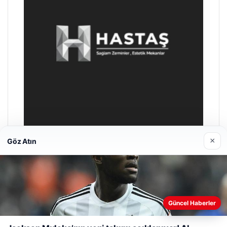
Hastaş Beton
26/05/2026
×
Göz Atın
Güncel Haberler
© 2026 Gezegen Haber – Güncel Haberler
Web sitemizi nasıl kullandığınızı daha iyi anlayabilmek,