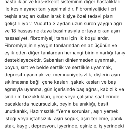
hastalıklar ve kas-iskelet sisteminin diğer hastalıkları
ile kesin ayırıcı tanı yapılmalıdır. Fibromiyaljide ileri
teşhis araçları kullanılarak kişiye özel tedavi planı
geliştiriliyor.” Vücutta 3 aydan uzun süren yaygın ağrı
ve 18 hassas noktaya basılmasıyla ortaya çıkan aşırı
hassasiyet, fibromiyalji tanısı için ilk koşullardır.
Fibromiyaljinin yaygın tanılarından en az üçünün ve
eşlik eden diğer tanılardan herhangi birinin varlığı tanıyı
destekleyecektir. Sabahları dinlenmeden uyanmak,
boyun, sırt ve belde sertlik ve sertlikle uyanmak,
depresif uyanmak ve. memnuniyetsizlik, dişlerin aşırı
sıkılmasına bağlı çene kasları, şakak kasları ve baş
ağrısıyla uyanma, gün içerisinde baş ağrısı, kabızlık ve
sindirim bozuklukları, gece veya çalışma saatlerinde
bacaklarda huzursuzluk, beyin bulanıklığı, basit
unutkanlık, Hazımsızlık “Yeme sorunları, aşırı yemek
isteği veya iştahsızlık, aşırı soğuk, aşırı terleme, panik
atak, kaygı, depresyon, işyerinde, eşinizle, iş yerindeki