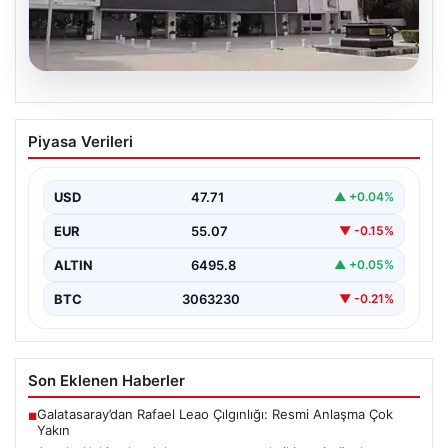
06.08.2026
Antalya’daki yolsuzluk soruşturmasında
Piyasa Verileri
iki yeni gözaltı
USD
47.71
▲ +0.04%
EUR
55.07
▼ -0.15%
ALTIN
6495.8
▲ +0.05%
BTC
3063230
▼ -0.21%
Son Eklenen Haberler
Galatasaray’dan Rafael Leao Çılgınlığı: Resmi Anlaşma Çok
■
Yakın