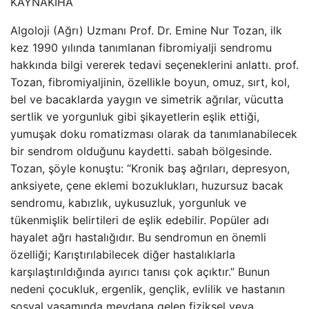
KAYNAK
İHA
Algoloji (Ağrı) Uzmanı Prof. Dr. Emine Nur Tozan, ilk
kez 1990 yılında tanımlanan fibromiyalji sendromu
hakkında bilgi vererek tedavi seçeneklerini anlattı. prof.
Tozan, fibromiyaljinin, özellikle boyun, omuz, sırt, kol,
bel ve bacaklarda yaygın ve simetrik ağrılar, vücutta
sertlik ve yorgunluk gibi şikayetlerin eşlik ettiği,
yumuşak doku romatizması olarak da tanımlanabilecek
bir sendrom olduğunu kaydetti. sabah bölgesinde.
Tozan, şöyle konuştu: “Kronik baş ağrıları, depresyon,
anksiyete, çene eklemi bozuklukları, huzursuz bacak
sendromu, kabızlık, uykusuzluk, yorgunluk ve
tükenmişlik belirtileri de eşlik edebilir. Popüler adı
hayalet ağrı hastalığıdır. Bu sendromun en önemli
özelliği; Karıştırılabilecek diğer hastalıklarla
karşılaştırıldığında ayırıcı tanısı çok açıktır.” Bunun
nedeni çocukluk, ergenlik, gençlik, evlilik ve hastanın
sosyal yaşamında meydana gelen fiziksel veya