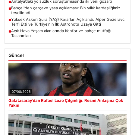
Antalya’daki yolsuzluk soruşturmasında iki yeni gözaltı
■
Bahçeli’den çerçeve yasa açıklaması: Bin yıllık kardeşliğimiz
■
tescillendi
Yüksek Askeri Şura (YAŞ) Kararları Açıklandı: Alper Gezeravcı
■
Terfi Etti ve Türkiye’nin İlk Astronotu Uzaya Gitti
Açık Hava Yaşam alanlarında Konfor ve bahçe mutfağı
■
Tasarımları
Güncel
07/08/2026
Galatasaray’dan Rafael Leao Çılgınlığı: Resmi Anlaşma Çok
Yakın