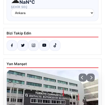
☁
NaN°C
ŞEHIR SEÇ
Bizi Takip Edin
Yan Manşet