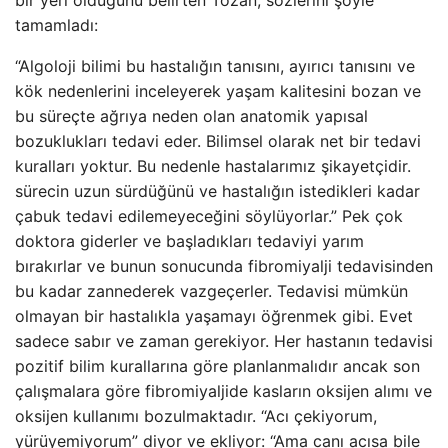
bir yeri olduğunu belirten Tozan, sözlerini şöyle
tamamladı:
“Algoloji bilimi bu hastalığın tanısını, ayırıcı tanısını ve
kök nedenlerini inceleyerek yaşam kalitesini bozan ve
bu süreçte ağrıya neden olan anatomik yapısal
bozuklukları tedavi eder. Bilimsel olarak net bir tedavi
kuralları yoktur. Bu nedenle hastalarımız şikayetçidir.
sürecin uzun sürdüğünü ve hastalığın istedikleri kadar
çabuk tedavi edilemeyeceğini söylüyorlar.” Pek çok
doktora giderler ve başladıkları tedaviyi yarım
bırakırlar ve bunun sonucunda fibromiyalji tedavisinden
bu kadar zannederek vazgeçerler. Tedavisi mümkün
olmayan bir hastalıkla yaşamayı öğrenmek gibi. Evet
sadece sabır ve zaman gerekiyor. Her hastanın tedavisi
pozitif bilim kurallarına göre planlanmalıdır ancak son
çalışmalara göre fibromiyaljide kasların oksijen alımı ve
oksijen kullanımı bozulmaktadır. “Acı çekiyorum,
yürüyemiyorum” diyor ve ekliyor: “Ama canı acısa bile