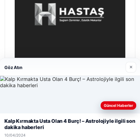
×
Göz Atın
Hastaş Beton
26/05/2026
Güncel Haberler
Web sitemizi nasıl kullandığınızı daha iyi anlayabilmek,
deneyiminizi kişiselleştirmek ve geliştirmek amacıyla çerezler
Kalp Kırmakta Usta Olan 4 Burç! – Astrolojiyle ilgili son
kullanıyoruz.
Çerez Politikamız
dakika haberleri
Reddet
Kabul Et
10/04/2024