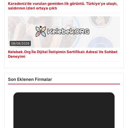
Karadeniz’de vurulan gemiden ilk görüntü. Türkiye’ye ulaştı,
saldırının izleri ortaya çıktı
08/08/2026
Kelebek.Org İle Dijital İletişimin Sertifikalı Adresi Ve Sohbet
Deneyimi
Son Eklenen Firmalar