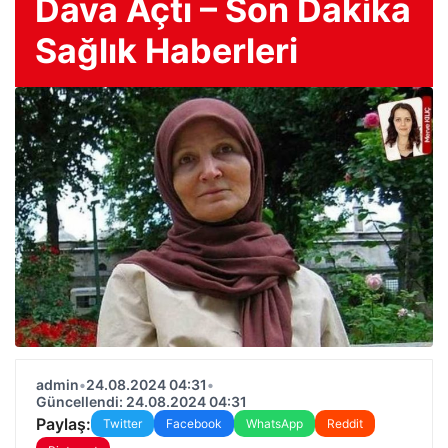
Dava Açtı – Son Dakika
Sağlık Haberleri
admin
•
24.08.2024 04:31
•
Güncellendi: 24.08.2024 04:31
Paylaş:
Twitter
Facebook
WhatsApp
Reddit