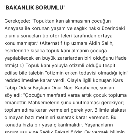
'BAKANLIK SORUMLU'
Gerekçede: “Topuktan kan alınmasının çocuğun
Anayasa ile korunan yaşam ve sağlık hakkı üzerindeki
olumlu sonuçları tıp otoriteleri tarafından ortaya
konulmamıştır.” (Alternatif tıp uzmanı Aidin Salih,
eserlerinde kısaca topuk kanı almanın çocuğa
yapılabilecek en büyük zararlardan biri olduğunu ifade
etmiştir.) Topuk kanı yoluyla otizmli olduğu tespit
edilse bile talebin “otizmin erken tedavisi olmadığı için”
reddedilmesine karar verdi. Olayla ilgili konuşan Kars
Tabip Odası Başkanı Onur Naci Karahancı, şunları
söyledi: “Çocuğun menfaati varsa artık çocuk topluma
emanettir. Mahkemelerin şunu unutmaması gerekiyor;
toplum adına karar vermeleri gerekiyor. Bilimle alakası
olmayan bazı metinleri sunarak karar veremez. Bu
konuda hızla bir yasa çıkarılmalıdır. Yaşananların
sorumlusu yine Sağlık Bakanlığı'dır. Oy vermek bilimin