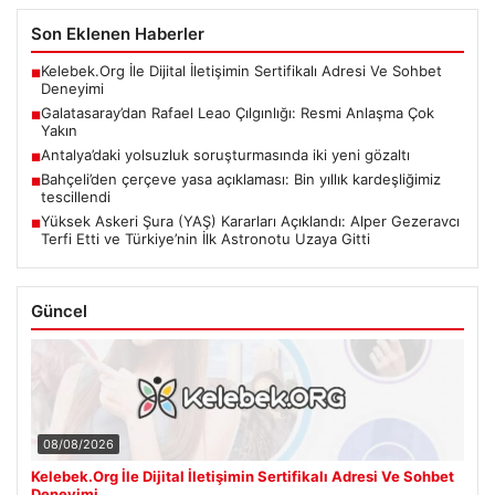
BTC
3091908
▲ +0.94%
Son Eklenen Haberler
Kelebek.Org İle Dijital İletişimin Sertifikalı Adresi Ve Sohbet
■
Deneyimi
Galatasaray’dan Rafael Leao Çılgınlığı: Resmi Anlaşma Çok
■
Yakın
Antalya’daki yolsuzluk soruşturmasında iki yeni gözaltı
■
Bahçeli’den çerçeve yasa açıklaması: Bin yıllık kardeşliğimiz
■
tescillendi
Yüksek Askeri Şura (YAŞ) Kararları Açıklandı: Alper Gezeravcı
■
Terfi Etti ve Türkiye’nin İlk Astronotu Uzaya Gitti
Güncel