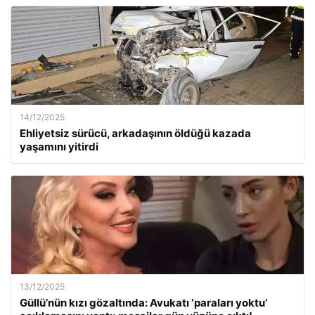
14/12/2025
Ehliyetsiz sürücü, arkadaşının öldüğü kazada
yaşamını yitirdi
13/12/2025
Güllü’nün kızı gözaltında: Avukatı ‘paraları yoktu’