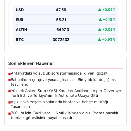
{“title”: “Bahçeli’den Çerçeve Yasa Açıklaması: Bin Yıllık
Kardeşliğimiz Resmen Tescillendi”, “content”: “ Milliyetçi
USD
47.59
▲ +0.02%
Hareket…
EUR
55.21
▲ +0.18%
ALTIN
6497.3
▲ +0.02%
BTC
3072532
▲ +0.93%
Son Eklenen Haberler
Antalya’daki yolsuzluk soruşturmasında iki yeni gözaltı
■
Bahçeli’den çerçeve yasa açıklaması: Bin yıllık kardeşliğimiz
■
tescillendi
Yüksek Askeri Şura (YAŞ) Kararları Açıklandı: Alper Gezeravcı
■
Terfi Etti ve Türkiye’nin İlk Astronotu Uzaya Gitti
Açık Hava Yaşam alanlarında Konfor ve bahçe mutfağı
■
Tasarımları
700 lira için IBAN verdi, 16 yıllık işinden oldu. Protez bacaklı
■
temizlik görevlisinin hayatı karardı