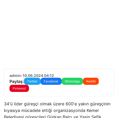
admin
•
10.06.2024 04:12
Paylaş:
Twitter
Facebook
WhatsApp
Reddit
Pinterest
34'ü lider güreşçi olmak üzere 600'e yakın güreşçinin
kıyasıya mücadele ettiği organizasyonda Kemer
Belediyesi güreşçileri Gürkan Balcı ve Yasin Şefik