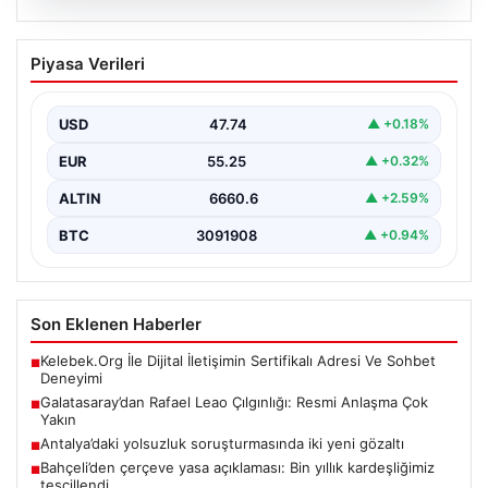
07.08.2026
Galatasaray’dan Rafael Leao Çılgınlığı:
Piyasa Verileri
Resmi Anlaşma Çok Yakın
Turk futbolunun köklü temsilcilerinden Galatasaray,
transfer sezonunda yaptığı ataklarla dikkat çekmeye
USD
47.74
▲ +0.18%
devam ediyor. Sarı-kırmızılılar,…
EUR
55.25
▲ +0.32%
ALTIN
6660.6
▲ +2.59%
BTC
3091908
▲ +0.94%
Son Eklenen Haberler
Kelebek.Org İle Dijital İletişimin Sertifikalı Adresi Ve Sohbet
■
Deneyimi
Galatasaray’dan Rafael Leao Çılgınlığı: Resmi Anlaşma Çok
■
Yakın
Antalya’daki yolsuzluk soruşturmasında iki yeni gözaltı
■
Bahçeli’den çerçeve yasa açıklaması: Bin yıllık kardeşliğimiz
■
tescillendi