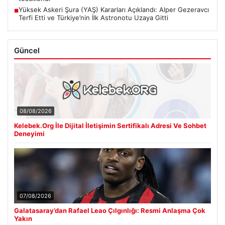
Yüksek Askeri Şura (YAŞ) Kararları Açıklandı: Alper Gezeravcı
■
Terfi Etti ve Türkiye’nin İlk Astronotu Uzaya Gitti
Güncel
08/08/2026
Kelebek.Org İle Dijital İletişimin Sertifikalı Adresi Ve Sohbet
Deneyimi
07/08/2026
Galatasaray’dan Rafael Leao Çılgınlığı: Resmi Anlaşma Çok
Yakın