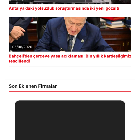
Antalya’daki yolsuzluk soruşturmasında iki yeni gözaltı
05/08/2026
Bahçeli’den çerçeve yasa açıklaması: Bin yıllık kardeşliğimiz
tescillendi
Son Eklenen Firmalar