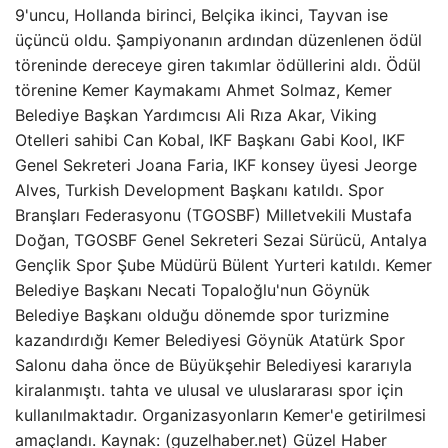
9'uncu, Hollanda birinci, Belçika ikinci, Tayvan ise
üçüncü oldu. Şampiyonanın ardından düzenlenen ödül
töreninde dereceye giren takımlar ödüllerini aldı. Ödül
törenine Kemer Kaymakamı Ahmet Solmaz, Kemer
Belediye Başkan Yardımcısı Ali Rıza Akar, Viking
Otelleri sahibi Can Kobal, IKF Başkanı Gabi Kool, IKF
Genel Sekreteri Joana Faria, IKF konsey üyesi Jeorge
Alves, Turkish Development Başkanı katıldı. Spor
Branşları Federasyonu (TGOSBF) Milletvekili Mustafa
Doğan, TGOSBF Genel Sekreteri Sezai Sürücü, Antalya
Gençlik Spor Şube Müdürü Bülent Yurteri katıldı. Kemer
Belediye Başkanı Necati Topaloğlu'nun Göynük
Belediye Başkanı olduğu dönemde spor turizmine
kazandırdığı Kemer Belediyesi Göynük Atatürk Spor
Salonu daha önce de Büyükşehir Belediyesi kararıyla
kiralanmıştı. tahta ve ulusal ve uluslararası spor için
kullanılmaktadır. Organizasyonların Kemer'e getirilmesi
amaçlandı. Kaynak: (guzelhaber.net) Güzel Haber