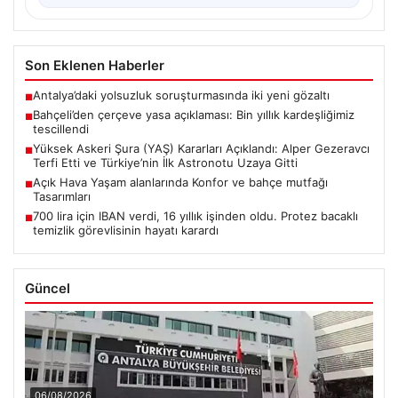
Son Eklenen Haberler
Antalya’daki yolsuzluk soruşturmasında iki yeni gözaltı
■
Bahçeli’den çerçeve yasa açıklaması: Bin yıllık kardeşliğimiz
■
tescillendi
Yüksek Askeri Şura (YAŞ) Kararları Açıklandı: Alper Gezeravcı
■
Terfi Etti ve Türkiye’nin İlk Astronotu Uzaya Gitti
Açık Hava Yaşam alanlarında Konfor ve bahçe mutfağı
■
Tasarımları
700 lira için IBAN verdi, 16 yıllık işinden oldu. Protez bacaklı
■
temizlik görevlisinin hayatı karardı
Güncel
06/08/2026