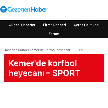
Güncel Haberler
Firma Rehberi
Çerez Politikası
Forum
Haberler
›
Güncel
›
Kemer'de korfbol heyecanı – SPORT
Kemer'de korfbol
heyecanı – SPORT