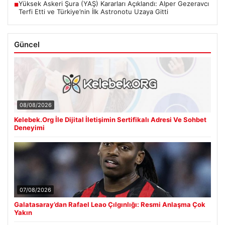
Yüksek Askeri Şura (YAŞ) Kararları Açıklandı: Alper Gezeravcı
■
Terfi Etti ve Türkiye’nin İlk Astronotu Uzaya Gitti
Güncel
08/08/2026
Kelebek.Org İle Dijital İletişimin Sertifikalı Adresi Ve Sohbet
Deneyimi
07/08/2026
Galatasaray’dan Rafael Leao Çılgınlığı: Resmi Anlaşma Çok
Yakın