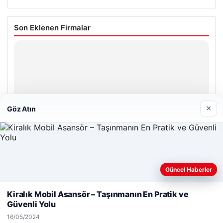
Son Eklenen Firmalar
×
Göz Atın
Güncel Haberler
Web sitemizi nasıl kullandığınızı daha iyi anlayabilmek,
deneyiminizi kişiselleştirmek ve geliştirmek amacıyla çerezler
Kiralık Mobil Asansör – Taşınmanın En Pratik ve
kullanıyoruz.
Çerez Politikamız
Güvenli Yolu
Reddet
Kabul Et
16/05/2024