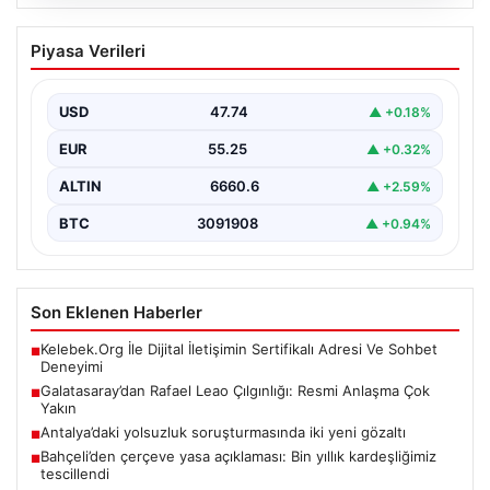
04.08.2026
Açık Hava Yaşam alanlarında Konfor ve
Piyasa Verileri
bahçe mutfağı Tasarımları
Günümüz dünyasında bahçe sosyal alanlar, villaların en
değerli alanlarından bir tanesi gelmiştir. Yeşille iç…
USD
47.74
▲ +0.18%
EUR
55.25
▲ +0.32%
ALTIN
6660.6
▲ +2.59%
BTC
3091908
▲ +0.94%
Son Eklenen Haberler
Kelebek.Org İle Dijital İletişimin Sertifikalı Adresi Ve Sohbet
■
Deneyimi
Galatasaray’dan Rafael Leao Çılgınlığı: Resmi Anlaşma Çok
■
Yakın
Antalya’daki yolsuzluk soruşturmasında iki yeni gözaltı
■
Bahçeli’den çerçeve yasa açıklaması: Bin yıllık kardeşliğimiz
■
tescillendi