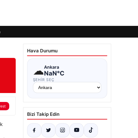
m
Hava Durumu
☁
Ankara
NaN°C
ŞEHIR SEÇ
rest
Bizi Takip Edin
ik