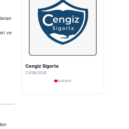
rlanan
eri ve
Hastaş Beton
26/05/2026
den