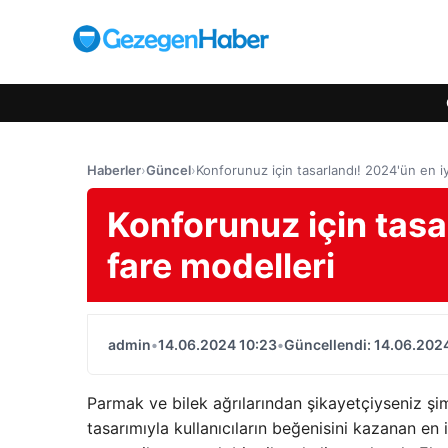
Haberler
›
Güncel
›
Konforunuz için tasarlandı! 2024'ün en iy
Konforunuz için tasa
fare modelleri
admin
•
14.06.2024 10:23
•
Güncellendi: 14.06.202
Parmak ve bilek ağrılarından şikayetçiyseniz ş
tasarımıyla kullanıcıların beğenisini kazanan e