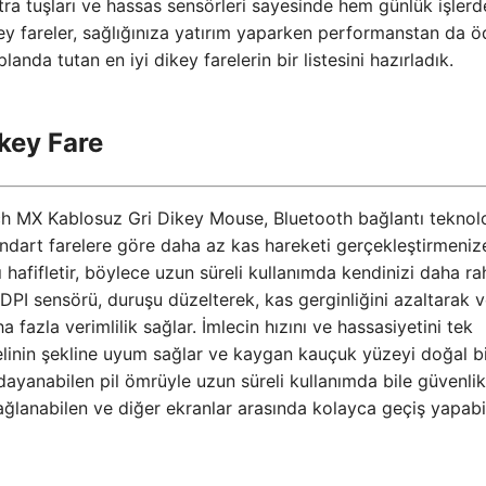
ra tuşları ve hassas sensörleri sayesinde hem günlük işler
ey fareler, sağlığınıza yatırım yaparken performanstan da 
nda tutan en iyi dikey farelerin bir listesini hazırladık.
key Fare
ech MX Kablosuz Gri Dikey Mouse, Bluetooth bağlantı teknolo
ndart farelere göre daha az kas hareketi gerçekleştirmeniz
ı hafifletir, böylece uzun süreli kullanımda kendinizi daha ra
DPI sensörü, duruşu düzelterek, kas gerginliğini azaltarak v
 fazla verimlilik sağlar. İmlecin hızını ve hassasiyetini tek
elinin şekline uyum sağlar ve kaygan kauçuk yüzeyi doğal b
dayanabilen pil ömrüyle uzun süreli kullanımda bile güvenlik
ğlanabilen ve diğer ekranlar arasında kolayca geçiş yapabi