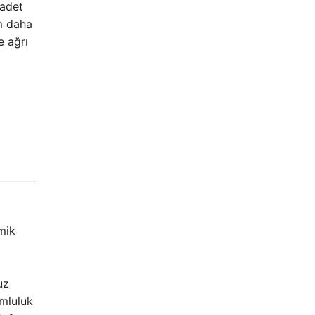
 adet
m daha
e ağrı
mik
uz
umluluk