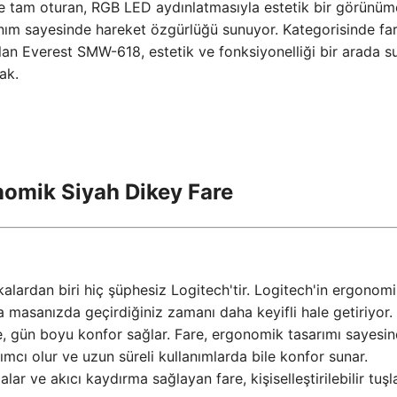
ele tam oturan, RGB LED aydınlatmasıyla estetik bir görünüm
lanım sayesinde hareket özgürlüğü sunuyor. Kategorisinde fa
lan Everest SMW-618, estetik ve fonksiyonelliği bir arada s
ak.
nomik Siyah Dikey Fare
rkalardan biri hiç şüphesiz Logitech'tir. Logitech'in ergonom
a masanızda geçirdiğiniz zamanı daha keyifli hale getiriyor.
re, gün boyu konfor sağlar. Fare, ergonomik tasarımı sayesi
cı olur ve uzun süreli kullanımlarda bile konfor sunar.
 ve akıcı kaydırma sağlayan fare, kişiselleştirilebilir tuşla