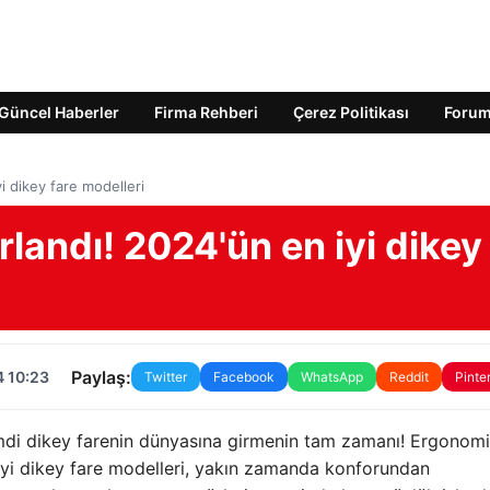
Güncel Haberler
Firma Rehberi
Çerez Politikası
Foru
i dikey fare modelleri
rlandı! 2024'ün en iyi dikey
Paylaş:
4 10:23
Twitter
Facebook
WhatsApp
Reddit
Pinte
imdi dikey farenin dünyasına girmenin tam zamanı! Ergonom
n iyi dikey fare modelleri, yakın zamanda konforundan