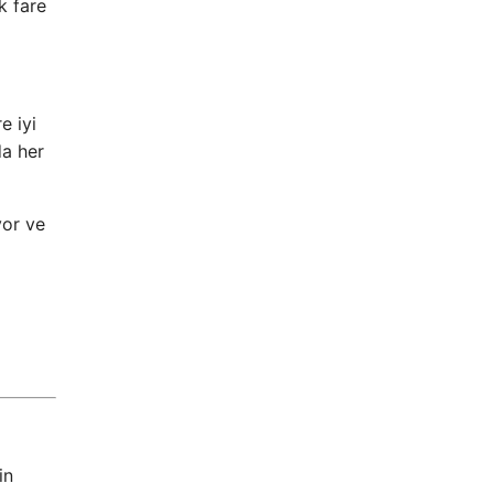
k fare
e iyi
da her
yor ve
in