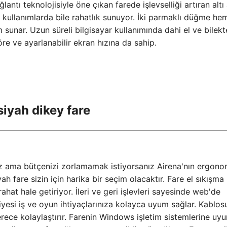
antı teknolojisiyle öne çıkan farede işlevselliği artıran altı
 kullanımlarda bile rahatlık sunuyor. İki parmaklı düğme he
unar. Uzun süreli bilgisayar kullanımında dahi el ve bilekt
e ve ayarlanabilir ekran hızına da sahip.
iyah dikey fare
nız ama bütçenizi zorlamamak istiyorsanız Airena'nın ergono
yah fare sizin için harika bir seçim olacaktır. Fare el sıkışma
at hale getiriyor. İleri ve geri işlevleri sayesinde web'de
viyesi iş ve oyun ihtiyaçlarınıza kolayca uyum sağlar. Kablos
derece kolaylaştırır. Farenin Windows işletim sistemlerine uy