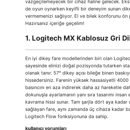
vazgeçilemeyecek bir cihaz haline gelecek. Ekst
de oyun oynarken keyifli bir deneyim sunan dik
vermemenizi sağlıyor. El ve bilek konforunu ön pla
Hazırsanız içeriğe geçelim!
1. Logitech MX Kablosuz Gri Di
En iyi dikey fare modellerinden biri olan Logit
sayesinde elinizi doğal pozisyonda tutarken sta
olanak tanır. 57° dikey açısı bileğe binen baskıy
hissedersiniz. Farenin yüksek hassasiyetli 4000 
basıncını en aza indirerek daha az hareketle daha
dokunuşla ayarlamanın yanı sıra tasarımı insan 
kavrama hissi sunar. Tam şarjla dört aya kadar 
sağlayan fare, aynı zamanda üç cihaza kadar ba
Logitech Flow fonksiyonuna da sahip.
kullanıcı yorumları