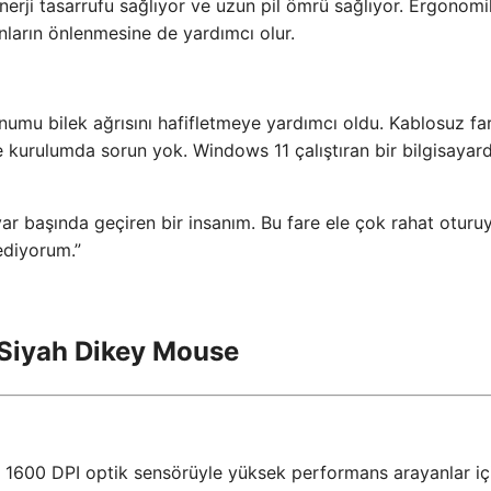
nerji tasarrufu sağlıyor ve uzun pil ömrü sağlıyor. Ergonomi
nların önlenmesine de yardımcı olur.
numu bilek ağrısını hafifletmeye yardımcı oldu. Kablosuz far
ve kurulumda sorun yok. Windows 11 çalıştıran bir bilgisayar
sayar başında geçiren bir insanım. Bu fare ele çok rahat oturu
ediyorum.”
Siyah Dikey Mouse
1600 DPI optik sensörüyle yüksek performans arayanlar iç