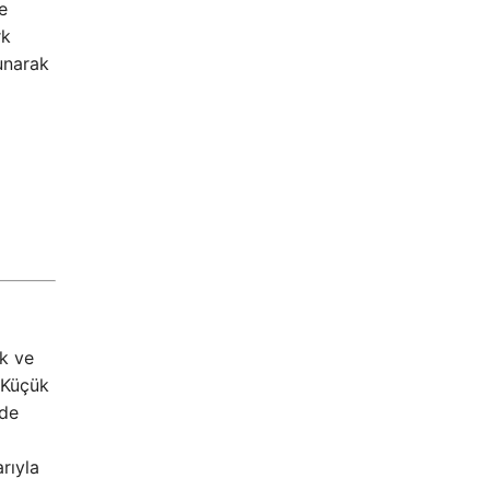
e
rk
unarak
ik ve
 Küçük
nde
rıyla