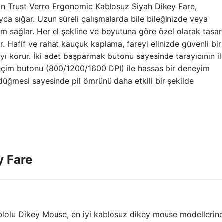
olan Trust Verro Ergonomic Kablosuz Siyah Dikey Fare,
yca sığar. Uzun süreli çalışmalarda bile bileğinizde veya
ım sağlar. Her el şekline ve boyutuna göre özel olarak tasa
r. Hafif ve rahat kauçuk kaplama, fareyi elinizde güvenli bir
çıyı korur. İki adet başparmak butonu sayesinde tarayıcının il
hız seçim butonu (800/1200/1600 DPI) ile hassas bir deneyim
düğmesi sayesinde pil ömrünü daha etkili bir şekilde
y Fare
ablolu Dikey Mouse, en iyi kablosuz dikey mouse modellerin