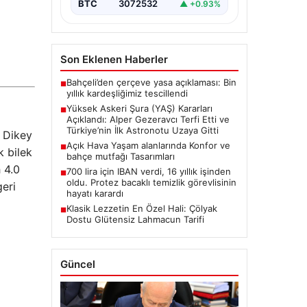
BTC
3072532
▲ +0.93%
oluşturan Yüksek Askeri Şura
(YAŞ) toplantısı,…
Son Eklenen Haberler
Bahçeli’den çerçeve yasa açıklaması: Bin
■
yıllık kardeşliğimiz tescillendi
Yüksek Askeri Şura (YAŞ) Kararları
■
Açıklandı: Alper Gezeravcı Terfi Etti ve
Türkiye’nin İlk Astronotu Uzaya Gitti
 Dikey
Açık Hava Yaşam alanlarında Konfor ve
■
k bilek
bahçe mutfağı Tasarımları
 4.0
700 lira için IBAN verdi, 16 yıllık işinden
■
oldu. Protez bacaklı temizlik görevlisinin
geri
hayatı karardı
Klasik Lezzetin En Özel Hali: Çölyak
■
Dostu Glütensiz Lahmacun Tarifi
Güncel