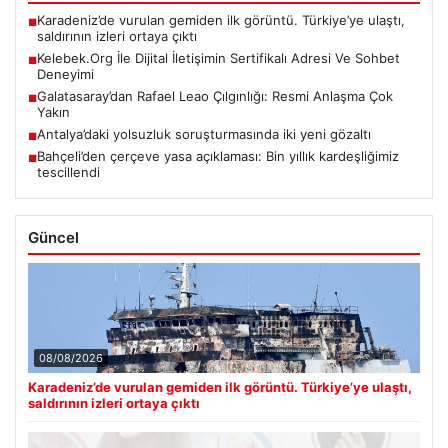
Karadeniz’de vurulan gemiden ilk görüntü. Türkiye’ye ulaştı,
■
saldırının izleri ortaya çıktı
Kelebek.Org İle Dijital İletişimin Sertifikalı Adresi Ve Sohbet
■
Deneyimi
Galatasaray’dan Rafael Leao Çılgınlığı: Resmi Anlaşma Çok
■
Yakın
Antalya’daki yolsuzluk soruşturmasında iki yeni gözaltı
■
Bahçeli’den çerçeve yasa açıklaması: Bin yıllık kardeşliğimiz
■
tescillendi
Güncel
08/08/2026
Karadeniz’de vurulan gemiden ilk görüntü. Türkiye’ye ulaştı,
saldırının izleri ortaya çıktı