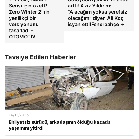
Serisi için özel P
arttı! Aziz Yıldırım:
Zero Winter 2'nin
“Alacağım yoksa şerefsiz
yenilikçi bir
olacağım” diyen Ali Koç
versiyonunu
isyan etti!Fenerbahçe →
tasarladı –
OTOMOTİV
Tavsiye Edilen Haberler
14/12/2025
Ehliyetsiz sürücü, arkadaşının öldüğü kazada
yaşamını yitirdi