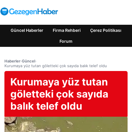
Güncel Haberler
Firma Rehberi
Çerez Politikası
Forum
Haberler
›
Güncel
›
Kurumaya yüz tutan göletteki çok sayıda balık telef oldu
Kurumaya yüz tutan
göletteki çok sayıda
balık telef oldu