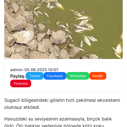
admin
•
05.08.2025 10:07
Paylaş:
Twitter
Facebook
WhatsApp
Reddit
Pinterest
Sugacli bölgesindeki göletin hızlı çekilmesi ekosistemi
olumsuz etkiledi.
Havuzdaki su seviyesinin azalmasıyla, birçok balık
öldü. Ölü balıklar nedeniyle bölgede kötü koku