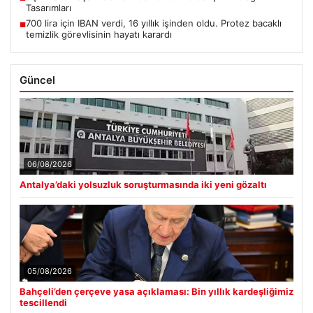
Tasarımları
700 lira için IBAN verdi, 16 yıllık işinden oldu. Protez bacaklı
■
temizlik görevlisinin hayatı karardı
Güncel
06/08/2026
Antalya’daki yolsuzluk soruşturmasında iki yeni gözaltı
05/08/2026
Bahçeli’den çerçeve yasa açıklaması: Bin yıllık kardeşliğimiz
tescillendi