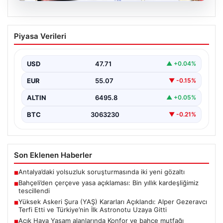
05.08.2026
Bahçeli’den çerçeve yasa açıklaması:
Piyasa Verileri
Bin yıllık kardeşliğimiz tescillendi
{“title”: “Bahçeli’den Çerçeve Yasa Açıklaması: Bin Yıllık
Kardeşliğimiz Resmen Tescillendi”, “content”: “ Milliyetçi
USD
47.71
▲ +0.04%
Hareket…
EUR
55.07
▼ -0.15%
ALTIN
6495.8
▲ +0.05%
BTC
3063230
▼ -0.21%
Son Eklenen Haberler
Antalya’daki yolsuzluk soruşturmasında iki yeni gözaltı
■
Bahçeli’den çerçeve yasa açıklaması: Bin yıllık kardeşliğimiz
■
tescillendi
Yüksek Askeri Şura (YAŞ) Kararları Açıklandı: Alper Gezeravcı
■
Terfi Etti ve Türkiye’nin İlk Astronotu Uzaya Gitti
Açık Hava Yaşam alanlarında Konfor ve bahçe mutfağı
■