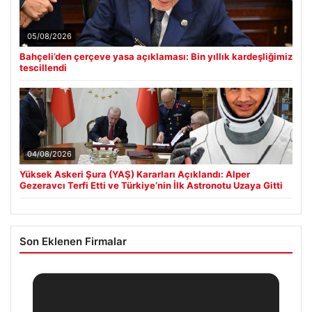
05/08/2026
Bahçeli’den çerçeve yasa açıklaması: Bin yıllık kardeşliğimiz
tescillendi
04/08/2026
Yüksek Askeri Şura (YAŞ) Kararları Açıklandı: Alper
Gezeravcı Terfi Etti ve Türkiye’nin İlk Astronotu Uzaya Gitti
Son Eklenen Firmalar