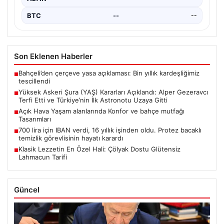
BTC
--
--
Son Eklenen Haberler
Bahçeli’den çerçeve yasa açıklaması: Bin yıllık kardeşliğimiz
■
tescillendi
Yüksek Askeri Şura (YAŞ) Kararları Açıklandı: Alper Gezeravcı
■
Terfi Etti ve Türkiye’nin İlk Astronotu Uzaya Gitti
Açık Hava Yaşam alanlarında Konfor ve bahçe mutfağı
■
Tasarımları
700 lira için IBAN verdi, 16 yıllık işinden oldu. Protez bacaklı
■
temizlik görevlisinin hayatı karardı
Klasik Lezzetin En Özel Hali: Çölyak Dostu Glütensiz
■
Lahmacun Tarifi
Güncel