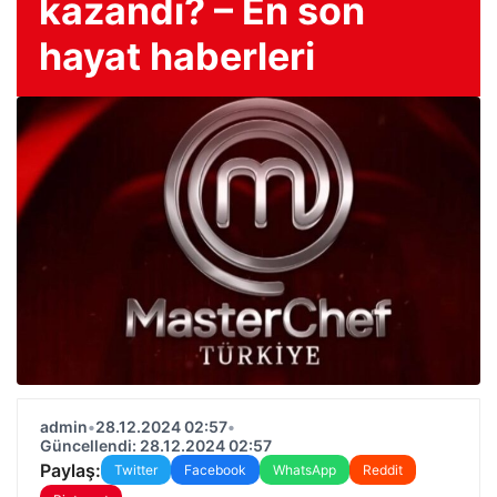
kazandı? – En son
hayat haberleri
admin
•
28.12.2024 02:57
•
Güncellendi: 28.12.2024 02:57
Paylaş:
Twitter
Facebook
WhatsApp
Reddit