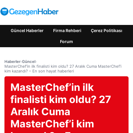
Güncel Haberler
Firma Rehberi
Çerez Politikası
Forum
Haberler
›
Güncel
›
MasterChef’in ilk finalisti kim oldu? 27 Aralık Cuma MasterChef’i
kim kazandı? – En son hayat haberleri
MasterChef’in ilk
finalisti kim oldu? 27
Aralık Cuma
MasterChef’i kim