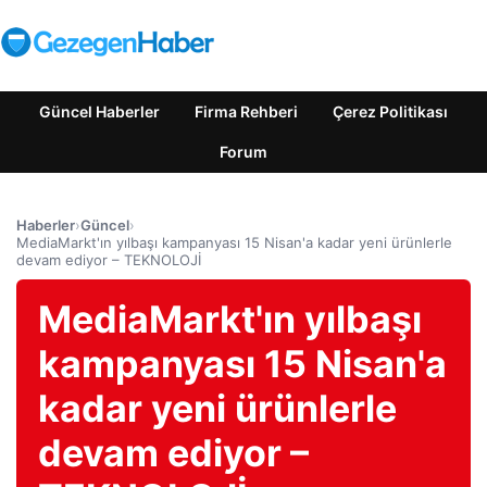
Güncel Haberler
Firma Rehberi
Çerez Politikası
Forum
Haberler
›
Güncel
›
MediaMarkt'ın yılbaşı kampanyası 15 Nisan'a kadar yeni ürünlerle
devam ediyor – TEKNOLOJİ
MediaMarkt'ın yılbaşı
kampanyası 15 Nisan'a
kadar yeni ürünlerle
devam ediyor –