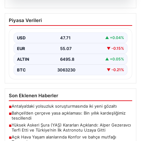
05.08.2026
Bahçeli’den çerçeve yasa açıklaması:
Piyasa Verileri
Bin yıllık kardeşliğimiz tescillendi
{“title”: “Bahçeli’den Çerçeve Yasa Açıklaması: Bin Yıllık
Kardeşliğimiz Resmen Tescillendi”, “content”: “ Milliyetçi
USD
47.71
▲ +0.04%
Hareket…
EUR
55.07
▼ -0.15%
ALTIN
6495.8
▲ +0.05%
BTC
3063230
▼ -0.21%
Son Eklenen Haberler
Antalya’daki yolsuzluk soruşturmasında iki yeni gözaltı
■
Bahçeli’den çerçeve yasa açıklaması: Bin yıllık kardeşliğimiz
■
tescillendi
Yüksek Askeri Şura (YAŞ) Kararları Açıklandı: Alper Gezeravcı
■
Terfi Etti ve Türkiye’nin İlk Astronotu Uzaya Gitti
Açık Hava Yaşam alanlarında Konfor ve bahçe mutfağı
■