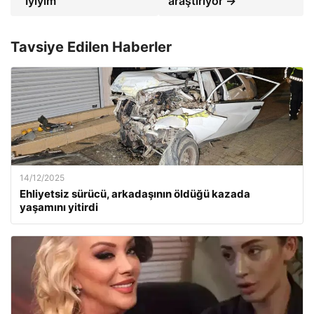
“İyiyim”
araştırıyor →
Tavsiye Edilen Haberler
14/12/2025
Ehliyetsiz sürücü, arkadaşının öldüğü kazada
yaşamını yitirdi