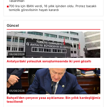
Tasarımları
700 lira için IBAN verdi, 16 yıllık işinden oldu. Protez bacaklı
■
temizlik görevlisinin hayatı karardı
Güncel
06/08/2026
Antalya’daki yolsuzluk soruşturmasında iki yeni gözaltı
05/08/2026
Bahçeli’den çerçeve yasa açıklaması: Bin yıllık kardeşliğimiz
tescillendi