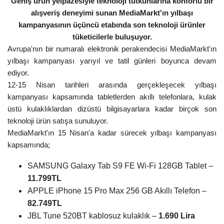
Geniş ürün yelpazesiyle teknoloji tutkunlarına konforlu bir
alışveriş deneyimi sunan MediaMarkt'ın yılbaşı
kampanyasının üçüncü etabında son teknoloji ürünler
tüketicilerle buluşuyor.
Avrupa'nın bir numaralı elektronik perakendecisi MediaMarkt'ın
yılbaşı kampanyası yarıyıl ve tatil günleri boyunca devam
ediyor.
12-15 Nisan tarihleri ​​arasında gerçekleşecek yılbaşı
kampanyası kapsamında tabletlerden akıllı telefonlara, kulak
üstü kulaklıklardan dizüstü bilgisayarlara kadar birçok son
teknoloji ürün satışa sunuluyor.
MediaMarkt'ın 15 Nisan'a kadar sürecek yılbaşı kampanyası
kapsamında;
SAMSUNG Galaxy Tab S9 FE Wi-Fi 128GB Tablet –
11.799TL
APPLE iPhone 15 Pro Max 256 GB Akıllı Telefon –
82.749TL
JBL Tune 520BT kablosuz kulaklık –
1.690 Lira