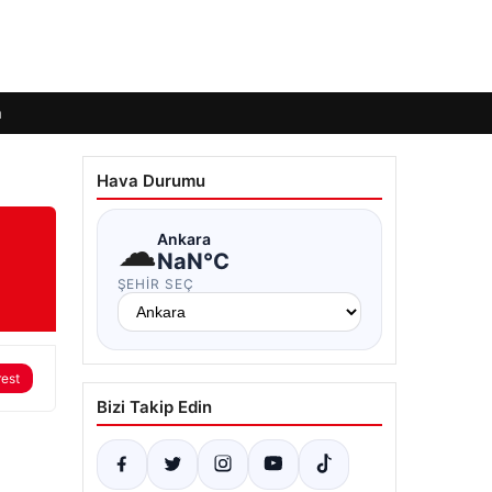
m
Hava Durumu
☁
Ankara
NaN°C
ŞEHIR SEÇ
rest
Bizi Takip Edin