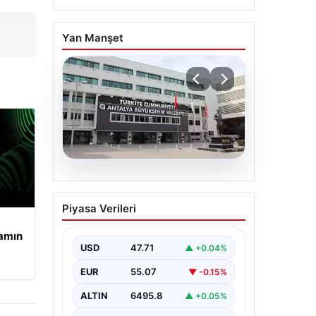
Yan Manşet
06.08.2026
Antalya’daki yolsuzluk
Piyasa Verileri
soruşturmasında iki yeni
gözaltı
şamın
USD
47.71
▲ +0.04%
EUR
55.07
▼ -0.15%
ALTIN
6495.8
▲ +0.05%