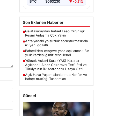
BTC
3063230
▼ -0.21%
Son Eklenen Haberler
Galatasaray’dan Rafael Leao Çılgınlığı:
■
Resmi Anlaşma Çok Yakın
Antalya’daki yolsuzluk soruşturmasında
■
iki yeni gözaltı
Bahçeli’den çerçeve yasa açıklaması: Bin
■
yıllık kardeşliğimiz tescillendi
Yüksek Askeri Şura (YAŞ) Kararları
■
Açıklandı: Alper Gezeravcı Terfi Etti ve
Türkiye’nin İlk Astronotu Uzaya Gitti
Açık Hava Yaşam alanlarında Konfor ve
■
bahçe mutfağı Tasarımları
Güncel