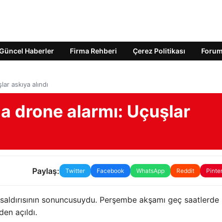
Güncel Haberler
Firma Rehberi
Çerez Politikası
Foru
ar askıya alındı
a drone alarmı: Uçuşlar
Paylaş:
Twitter
Facebook
WhatsApp
Reddit
Pinte
 saldırısının sonuncusuydu. Perşembe akşamı geç saatlerde
en açıldı.