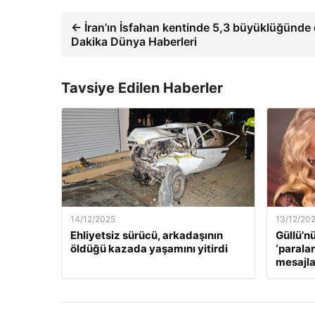
← İran’ın İsfahan kentinde 5,3 büyüklüğünde
Dakika Dünya Haberleri
Tavsiye Edilen Haberler
14/12/2025
13/12/20
Ehliyetsiz sürücü, arkadaşının
Güllü’n
öldüğü kazada yaşamını yitirdi
‘paralar
mesajla