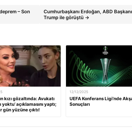
 deprem – Son
Cumhurbaşkanı Erdoğan, ABD Başkanı
Trump ile görüştü →
25
12/12/2025
ün kızı gözaltında: Avukatı
UEFA Konferans Ligi’nde Ak
ı yoktu’ açıklamasını yaptı;
Sonuçları
r gün yüzüne çıktı!