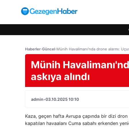
Haberler
›
Güncel
›
Münih Havalimanı'nda drone alarmı: Uçuşl
Münih Havalimanı'nd
askıya alındı
admin
•
03.10.2025 10:10
Kaza, geçen hafta Avrupa çapında bir dizi dron
kapatılan havaalanı Cuma sabahı erkenden yenid