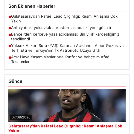
Son Eklenen Haberler
Galatasaray’dan Rafael Leao Çılgınlığı: Resmi Anlaşma Çok
■
Yakın
Antalya’daki yolsuzluk soruşturmasında iki yeni gözaltı
■
Bahçeli’den çerçeve yasa açıklaması: Bin yıllık kardeşliğimiz
■
tescillendi
Yüksek Askeri Şura (YAŞ) Kararları Açıklandı: Alper Gezeravcı
■
Terfi Etti ve Türkiye’nin İlk Astronotu Uzaya Gitti
Açık Hava Yaşam alanlarında Konfor ve bahçe mutfağı
■
Tasarımları
Güncel
07/08/2026
Galatasaray’dan Rafael Leao Çılgınlığı: Resmi Anlaşma Çok
Yakın