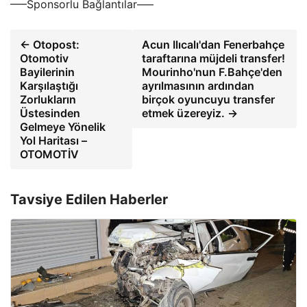
—–Sponsorlu Bağlantılar—–
← Otopost:
Acun Ilıcalı'dan Fenerbahçe
Otomotiv
taraftarına müjdeli transfer!
Bayilerinin
Mourinho'nun F.Bahçe'den
Karşılaştığı
ayrılmasının ardından
Zorlukların
birçok oyuncuyu transfer
Üstesinden
etmek üzereyiz. →
Gelmeye Yönelik
Yol Haritası –
OTOMOTİV
Tavsiye Edilen Haberler