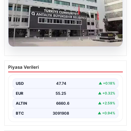
06.08.2026
Antalya’daki yolsuzluk soruşturmasında
Piyasa Verileri
iki yeni gözaltı
USD
47.74
▲ +0.18%
EUR
55.25
▲ +0.32%
ALTIN
6660.6
▲ +2.59%
BTC
3091908
▲ +0.94%