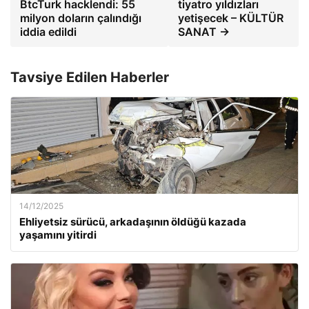
BtcTurk hacklendi: 55
tiyatro yıldızları
milyon doların çalındığı
yetişecek – KÜLTÜR
iddia edildi
SANAT →
Tavsiye Edilen Haberler
14/12/2025
Ehliyetsiz sürücü, arkadaşının öldüğü kazada
yaşamını yitirdi