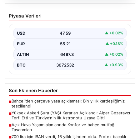
04.08.2026
Yüksek Askeri Şura (YAŞ) Kararları
Piyasa Verileri
Açıklandı: Alper Gezeravcı Terfi Etti ve
Türkiye’nin İlk Astronotu Uzaya Gitti
USD
47.59
▲ +0.02%
Türkiye’nin savunma ve askerî yapısında önemli dönüm
noktaları oluşturan Yüksek Askeri Şura (YAŞ) toplantısı,
EUR
55.21
▲ +0.18%
…
ALTIN
6497.3
▲ +0.02%
BTC
3072532
▲ +0.93%
Son Eklenen Haberler
Bahçeli’den çerçeve yasa açıklaması: Bin yıllık kardeşliğimiz
■
tescillendi
Yüksek Askeri Şura (YAŞ) Kararları Açıklandı: Alper Gezeravcı
■
Terfi Etti ve Türkiye’nin İlk Astronotu Uzaya Gitti
Açık Hava Yaşam alanlarında Konfor ve bahçe mutfağı
■
Tasarımları
700 lira için IBAN verdi, 16 yıllık işinden oldu. Protez bacaklı
■