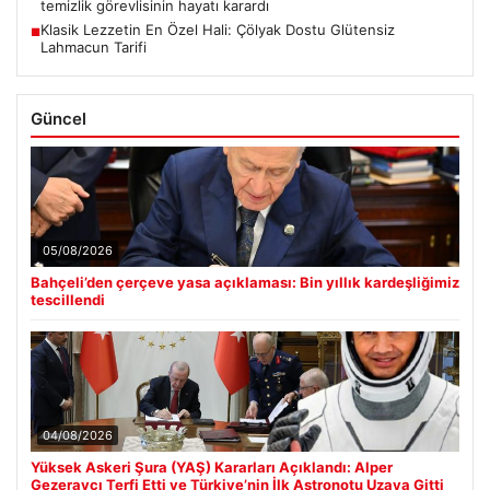
temizlik görevlisinin hayatı karardı
Klasik Lezzetin En Özel Hali: Çölyak Dostu Glütensiz
■
Lahmacun Tarifi
Güncel
05/08/2026
Bahçeli’den çerçeve yasa açıklaması: Bin yıllık kardeşliğimiz
tescillendi
04/08/2026
Yüksek Askeri Şura (YAŞ) Kararları Açıklandı: Alper
Gezeravcı Terfi Etti ve Türkiye’nin İlk Astronotu Uzaya Gitti