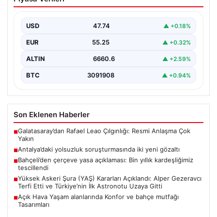
iki yeni gözaltı
USD
47.74
▲ +0.18%
EUR
55.25
▲ +0.32%
ALTIN
6660.6
▲ +2.59%
BTC
3091908
▲ +0.94%
Son Eklenen Haberler
Galatasaray’dan Rafael Leao Çılgınlığı: Resmi Anlaşma Çok
■
Yakın
Antalya’daki yolsuzluk soruşturmasında iki yeni gözaltı
■
Bahçeli’den çerçeve yasa açıklaması: Bin yıllık kardeşliğimiz
■
tescillendi
Yüksek Askeri Şura (YAŞ) Kararları Açıklandı: Alper Gezeravcı
■
Terfi Etti ve Türkiye’nin İlk Astronotu Uzaya Gitti
Açık Hava Yaşam alanlarında Konfor ve bahçe mutfağı
■
Tasarımları