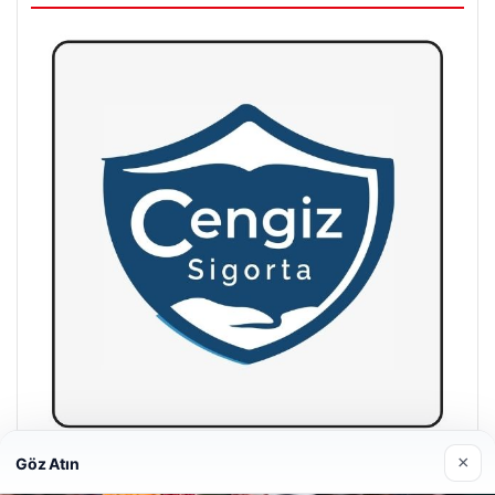
×
Göz Atın
Hastaş Beton