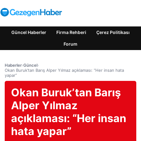
Güncel Haberler
Firma Rehberi
Çerez Politikası
Forum
Haberler
›
Güncel
›
Okan Buruk’tan Barış Alper Yılmaz açıklaması: “Her insan hata
yapar”
Okan Buruk’tan Barış
Alper Yılmaz
açıklaması: “Her insan
hata yapar”