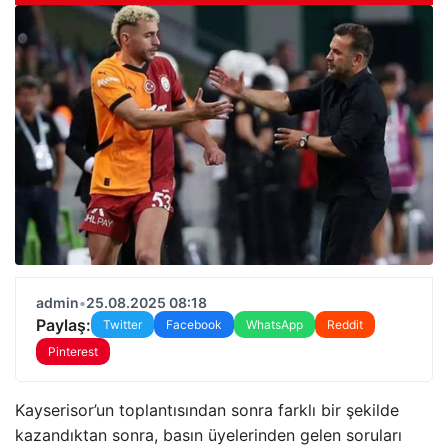
admin
•
25.08.2025 08:18
Paylaş:
Twitter
Facebook
WhatsApp
Reddit
Pinterest
Kayserisor’un toplantısından sonra farklı bir şekilde
kazandıktan sonra, basın üyelerinden gelen soruları