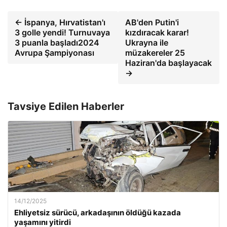
← İspanya, Hırvatistan'ı
AB'den Putin'i
3 golle yendi! Turnuvaya
kızdıracak karar!
3 puanla başladı2024
Ukrayna ile
Avrupa Şampiyonası
müzakereler 25
Haziran'da başlayacak
→
Tavsiye Edilen Haberler
14/12/2025
Ehliyetsiz sürücü, arkadaşının öldüğü kazada
yaşamını yitirdi