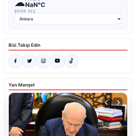
☁
NaN°C
ŞEHIR SEÇ
Bizi Takip Edin
Yan Manşet