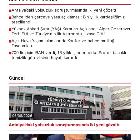
Antalya’daki yolsuzluk soruşturmasında iki yeni gözaltı
■
Bahçeli’den çerçeve yasa açıklaması: Bin yıllık kardeşliğimiz
■
tescillendi
Yüksek Askeri Şura (YAŞ) Kararları Açıklandı: Alper Gezeravcı
■
Terfi Etti ve Türkiye’nin İlk Astronotu Uzaya Gitti
Açık Hava Yaşam alanlarında Konfor ve bahçe mutfağı
■
Tasarımları
700 lira için IBAN verdi, 16 yıllık işinden oldu. Protez bacaklı
■
temizlik görevlisinin hayatı karardı
Güncel
06/08/2026
Antalya’daki yolsuzluk soruşturmasında iki yeni gözaltı