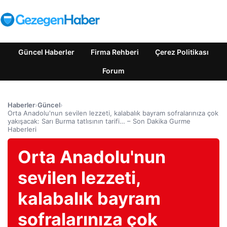
Güncel Haberler
Firma Rehberi
Çerez Politikası
Forum
Haberler
›
Güncel
›
Orta Anadolu'nun sevilen lezzeti, kalabalık bayram sofralarınıza çok
yakışacak: Sarı Burma tatlısının tarifi… – Son Dakika Gurme
Haberleri
Orta Anadolu'nun
sevilen lezzeti,
kalabalık bayram
sofralarınıza çok