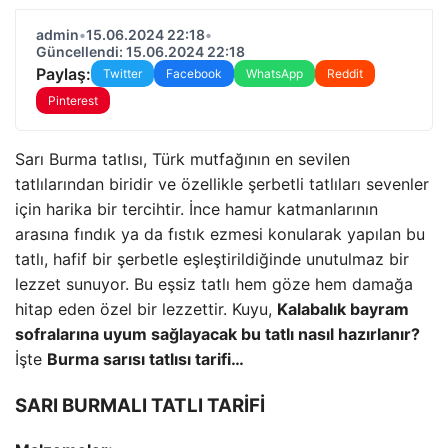
admin
•
15.06.2024 22:18
•
Güncellendi: 15.06.2024 22:18
Paylaş:
Twitter
Facebook
WhatsApp
Reddit
Pinterest
Sarı Burma tatlısı, Türk mutfağının en sevilen
tatlılarından biridir ve özellikle şerbetli tatlıları sevenler
için harika bir tercihtir. İnce hamur katmanlarının
arasına fındık ya da fıstık ezmesi konularak yapılan bu
tatlı, hafif bir şerbetle eşleştirildiğinde unutulmaz bir
lezzet sunuyor. Bu eşsiz tatlı hem göze hem damağa
hitap eden özel bir lezzettir. Kuyu,
Kalabalık bayram
sofralarına uyum sağlayacak bu tatlı nasıl hazırlanır?
İşte
Burma sarısı tatlısı tarifi…
SARI BURMALI TATLI TARİFİ