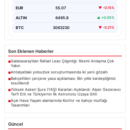
Hareket…
EUR
55.07
▼ -0.15%
ALTIN
6495.8
▲ +0.05%
BTC
3063230
▼ -0.21%
Son Eklenen Haberler
Galatasaray’dan Rafael Leao Çılgınlığı: Resmi Anlaşma Çok
■
Yakın
Antalya’daki yolsuzluk soruşturmasında iki yeni gözaltı
■
Bahçeli’den çerçeve yasa açıklaması: Bin yıllık kardeşliğimiz
■
tescillendi
Yüksek Askeri Şura (YAŞ) Kararları Açıklandı: Alper Gezeravcı
■
Terfi Etti ve Türkiye’nin İlk Astronotu Uzaya Gitti
Açık Hava Yaşam alanlarında Konfor ve bahçe mutfağı
■
Tasarımları
Güncel