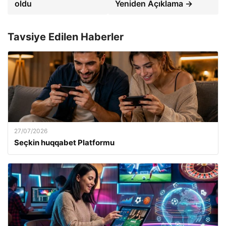
oldu
Yeniden Açıklama →
Tavsiye Edilen Haberler
27/07/2026
Seçkin huqqabet Platformu