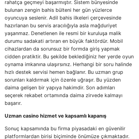
rahatça geçmeyi başarmıştır. Sistem bünyesinde
bulunan zengin bahis bülteni her gün yüzlerce
oyuncuya seslenir. Adil bahis ilkeleri çerçevesinde
hazırlanan bu servis aracılığıyla asla mağduriyet
yaşanmaz. Denetlenen ile resmi bir kuruluşa malik
durumu sadakati artıran en büyük faktördür. Mobil
cihazlardan da sorunsuz bir formda giriş yapmak
cidden pratiktir. Bu şekilde beklediğiniz her yerde oyun
oynama imkanına ulaşırsınız. Herhangi bir soru halinde
hızlı destek servisi hemen bağlanır. Bu uzman grup
sorunları kaldırmak için özenle uğraşır. Bu yüzden
daima gelişen bir yapıya hakimdir. Son adımları
seçerek rekabet ortamında daima zirvede kalmayı
başarır.
Uzman casino hizmet ve kapsamlı kapanış
Sonuç kapsamında bu firma piyasadaki en güvenilir
platformlardan birisi biçiminde önümüze çıkmaktadır.