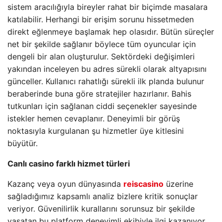
sistem aracılığıyla bireyler rahat bir biçimde masalara
katılabilir. Herhangi bir erişim sorunu hissetmeden
direkt eğlenmeye başlamak hep olasıdır. Bütün süreçler
net bir şekilde sağlanır böylece tüm oyuncular için
dengeli bir alan oluşturulur. Sektördeki değişimleri
yakından inceleyen bu adres sürekli olarak altyapısını
günceller. Kullanıcı rahatlığı sürekli ilk planda bulunur
beraberinde buna göre stratejiler hazırlanır. Bahis
tutkunları için sağlanan ciddi seçenekler sayesinde
istekler hemen cevaplanır. Deneyimli bir görüş
noktasıyla kurgulanan şu hizmetler üye kitlesini
büyütür.
Canlı casino farklı hizmet türleri
Kazanç veya oyun dünyasında
reiscasino
üzerine
sağladığımız kapsamlı analiz bizlere kritik sonuçlar
veriyor. Güvenilirlik kurallarını sorunsuz bir şekilde
yaşatan bu platform deneyimli ekibiyle ilgi kazanıyor.