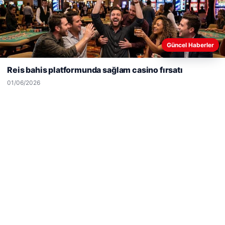
Web sitemizi nasıl kullandığınızı daha iyi anlayabilmek,
Güncel Haberler
deneyiminizi kişiselleştirmek ve geliştirmek amacıyla çerezler
kullanıyoruz.
Çerez Politikamız
Reis bahis platformunda sağlam casino fırsatı
Reddet
Kabul Et
01/06/2026
Bulkoon Toptan Ayakkabı
03/05/2026
© 2026 Gezegen Haber – Güncel Haberler
malta dil okulları
|
lemagrup.com.tr