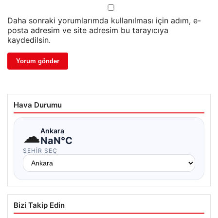
Daha sonraki yorumlarımda kullanılması için adım, e-
posta adresim ve site adresim bu tarayıcıya
kaydedilsin.
Hava Durumu
☁
Ankara
NaN°C
ŞEHIR SEÇ
Bizi Takip Edin