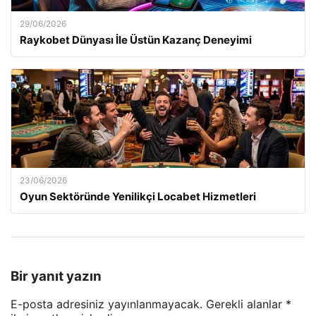
29/06/2026
Raykobet Dünyası İle Üstün Kazanç Deneyimi
23/06/2026
Oyun Sektöründe Yenilikçi Locabet Hizmetleri
Bir yanıt yazın
E-posta adresiniz yayınlanmayacak.
Gerekli alanlar
*