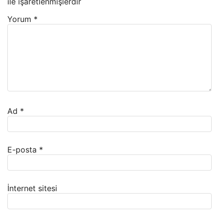
ile işaretlenmişlerdir
Yorum
*
Ad
*
E-posta
*
İnternet sitesi