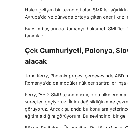
Halen gelişen bir teknoloji olan SMR'ler ağırlıklı
Avrupa'da ve dünyada ortaya çıkan enerji krizi n
Bu yılın başlarında Romanya hükümeti SMR'leri “
tanımladı.
Çek Cumhuriyeti, Polonya, Sl
alacak
John Kerry, Phoenix projesi çerçevesinde ABD'n
Romanya'da da modüler nükleer santraller inşa e
Kerry, “ABD, SMR teknolojisi için bu ülkelere mal
süreçten geçiyoruz. İklim değişikliğinin ve çevre
görüyoruz. Ancak şu anda bu konulara yeterinc
eğitim aldığını görüyorum. Bu sevindirici bir gel
Bükreş Politeknik Üniversitesi Rektörü Mihnea Co