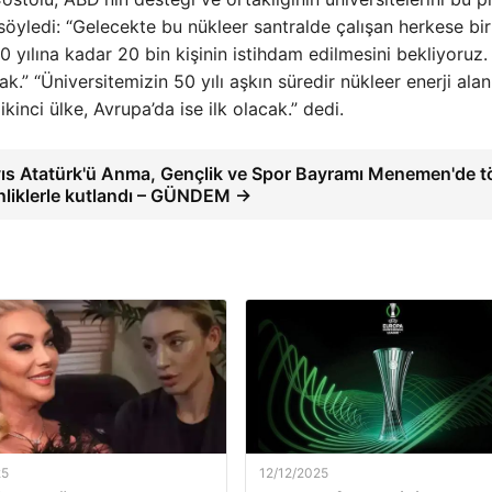
söyledi: “Gelecekte bu nükleer santralde çalışan herkese bir
 yılına kadar 20 bin kişinin istihdam edilmesini bekliyoruz.
” “Üniversitemizin 50 yılı aşkın süredir nükleer enerji ala
ikinci ülke, Avrupa’da ise ilk olacak.” dedi.
ıs Atatürk'ü Anma, Gençlik ve Spor Bayramı Menemen'de t
inliklerle kutlandı – GÜNDEM →
25
12/12/2025