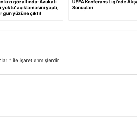
ün kızı gözaltında: Avukatı
UEFA Konferans Ligi’nde Ak
ı yoktu’ açıklamasını yaptı;
Sonuçları
r gün yüzüne çıktı!
nlar
*
ile işaretlenmişlerdir