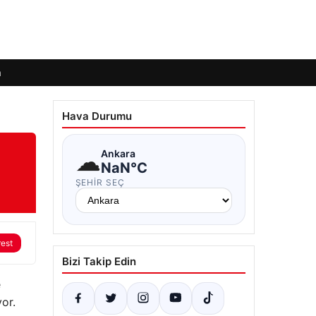
m
Hava Durumu
☁
Ankara
NaN°C
ŞEHIR SEÇ
rest
Bizi Takip Edin
e
or.