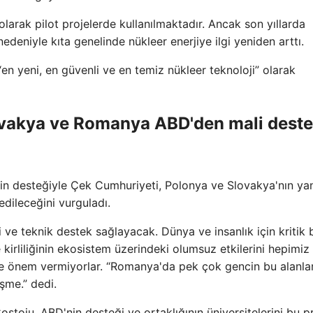
 olarak pilot projelerde kullanılmaktadır. Ancak son yıllarda
edeniyle kıta genelinde nükleer enerjiye ilgi yeniden arttı.
en yeni, en güvenli ve en temiz nükleer teknoloji” olarak
ovakya ve Romanya ABD'den mali dest
in desteğiyle Çek Cumhuriyeti, Polonya ve Slovakya'nın yan
dileceğini vurguladı.
i ve teknik destek sağlayacak. Dünya ve insanlık için kritik b
 kirliliğinin ekosistem üzerindeki olumsuz etkilerini hepimiz
e önem vermiyorlar. “Romanya'da pek çok gencin bu alanla
işme.” dedi.
stoiu, ABD'nin desteği ve ortaklığının üniversitelerini bu p