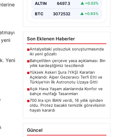
Resmen Tescillendi”, “content”: “
ALTIN
6497.3
▲ +0.02%
mlerine
Milliyetçi Hareket…
BTC
3072532
▲ +0.93%
patmayı
Son Eklenen Haberler
 yeni
Antalya’daki yolsuzluk soruşturmasında
■
iki yeni gözaltı
k. Yeni
Bahçeli’den çerçeve yasa açıklaması: Bin
■
yıllık kardeşliğimiz tescillendi
Yüksek Askeri Şura (YAŞ) Kararları
■
Açıklandı: Alper Gezeravcı Terfi Etti ve
Türkiye’nin İlk Astronotu Uzaya Gitti
Açık Hava Yaşam alanlarında Konfor ve
■
bahçe mutfağı Tasarımları
e
700 lira için IBAN verdi, 16 yıllık işinden
■
oldu. Protez bacaklı temizlik görevlisinin
hayatı karardı
n
Güncel