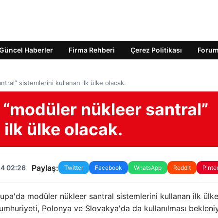
Güncel Haberler
Firma Rehberi
Çerez Politikası
Foru
ral” sistemlerini kullanan ilk ülke olacak.
“modüler nükleer santral”
 ilk ülke olacak.
Paylaş:
24 02:26
Twitter
Facebook
WhatsApp
Reddit
Pinte
pa'da modüler nükleer santral sistemlerini kullanan ilk ülk
umhuriyeti, Polonya ve Slovakya'da da kullanılması bekleniy