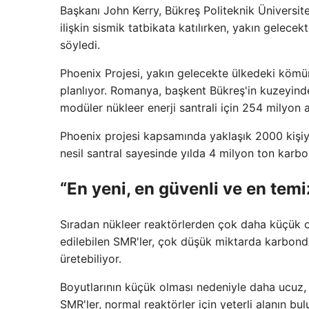
Başkanı John Kerry, Bükreş Politeknik Üniversites
ilişkin sismik tatbikata katılırken, yakın gelec
söyledi.
Phoenix Projesi, yakın gelecekte ülkedeki kömür v
planlıyor. Romanya, başkent Bükreş'in kuzeyinde
modüler nükleer enerji santrali için 254 milyon 
Phoenix projesi kapsamında yaklaşık 2000 kişiy
nesil santral sayesinde yılda 4 milyon ton karb
“En yeni, en güvenli ve en temi
Sıradan nükleer reaktörlerden çok daha küçük o
edilebilen SMR'ler, çok düşük miktarda karbond
üretebiliyor.
Boyutlarının küçük olması nedeniyle daha ucuz, 
SMR'ler, normal reaktörler için yeterli alanın bu