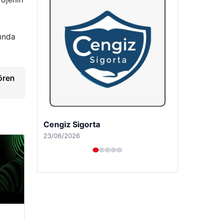
nında
ören
Hastaş Beton
26/05/2026