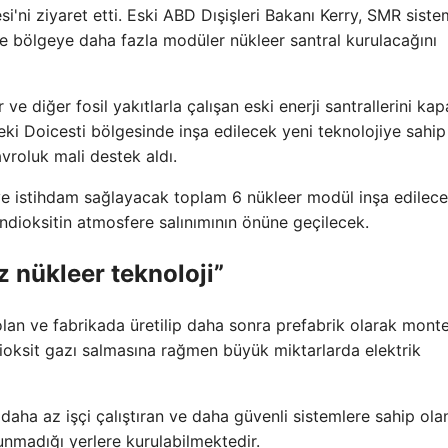
i'ni ziyaret etti. Eski ABD Dışişleri Bakanı Kerry, SMR siste
ekte bölgeye daha fazla modüler nükleer santral kurulacağını
e diğer fosil yakıtlarla çalışan eski enerji santrallerini ka
ki Doicesti bölgesinde inşa edilecek yeni teknolojiye sahip
avroluk mali destek aldı.
e istihdam sağlayacak toplam 6 nükleer modül inşa edilece
ondioksitin atmosfere salınımının önüne geçilecek.
z nükleer teknoloji”
lan ve fabrikada üretilip daha sonra prefabrik olarak mont
ioksit gazı salmasına rağmen büyük miktarlarda elektrik
daha az işçi çalıştıran ve daha güvenli sistemlere sahip ola
lunmadığı yerlere kurulabilmektedir.