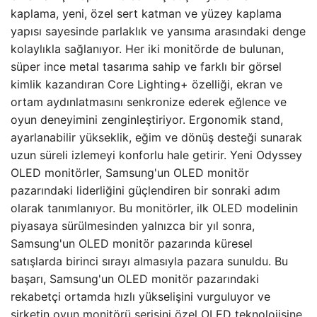
kaplama, yeni, özel sert katman ve yüzey kaplama
yapısı sayesinde parlaklık ve yansıma arasındaki denge
kolaylıkla sağlanıyor. Her iki monitörde de bulunan,
süper ince metal tasarıma sahip ve farklı bir görsel
kimlik kazandıran Core Lighting+ özelliği, ekran ve
ortam aydınlatmasını senkronize ederek eğlence ve
oyun deneyimini zenginleştiriyor. Ergonomik stand,
ayarlanabilir yükseklik, eğim ve dönüş desteği sunarak
uzun süreli izlemeyi konforlu hale getirir. Yeni Odyssey
OLED monitörler, Samsung'un OLED monitör
pazarındaki liderliğini güçlendiren bir sonraki adım
olarak tanımlanıyor. Bu monitörler, ilk OLED modelinin
piyasaya sürülmesinden yalnızca bir yıl sonra,
Samsung'un OLED monitör pazarında küresel
satışlarda birinci sırayı almasıyla pazara sunuldu. Bu
başarı, Samsung'un OLED monitör pazarındaki
rekabetçi ortamda hızlı yükselişini vurguluyor ve
şirketin oyun monitörü serisini özel OLED teknolojisine