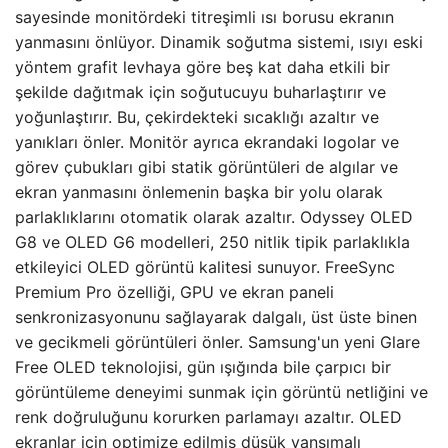
sayesinde monitördeki titreşimli ısı borusu ekranın
yanmasını önlüyor. Dinamik soğutma sistemi, ısıyı eski
yöntem grafit levhaya göre beş kat daha etkili bir
şekilde dağıtmak için soğutucuyu buharlaştırır ve
yoğunlaştırır. Bu, çekirdekteki sıcaklığı azaltır ve
yanıkları önler. Monitör ayrıca ekrandaki logolar ve
görev çubukları gibi statik görüntüleri de algılar ve
ekran yanmasını önlemenin başka bir yolu olarak
parlaklıklarını otomatik olarak azaltır. Odyssey OLED
G8 ve OLED G6 modelleri, 250 nitlik tipik parlaklıkla
etkileyici OLED görüntü kalitesi sunuyor. FreeSync
Premium Pro özelliği, GPU ve ekran paneli
senkronizasyonunu sağlayarak dalgalı, üst üste binen
ve gecikmeli görüntüleri önler. Samsung'un yeni Glare
Free OLED teknolojisi, gün ışığında bile çarpıcı bir
görüntüleme deneyimi sunmak için görüntü netliğini ve
renk doğruluğunu korurken parlamayı azaltır. OLED
ekranlar için optimize edilmiş düşük yansımalı