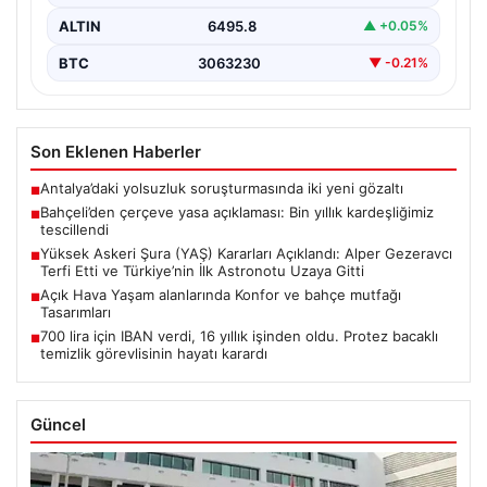
ALTIN
6495.8
▲ +0.05%
BTC
3063230
▼ -0.21%
Son Eklenen Haberler
Antalya’daki yolsuzluk soruşturmasında iki yeni gözaltı
■
Bahçeli’den çerçeve yasa açıklaması: Bin yıllık kardeşliğimiz
■
tescillendi
Yüksek Askeri Şura (YAŞ) Kararları Açıklandı: Alper Gezeravcı
■
Terfi Etti ve Türkiye’nin İlk Astronotu Uzaya Gitti
Açık Hava Yaşam alanlarında Konfor ve bahçe mutfağı
■
Tasarımları
700 lira için IBAN verdi, 16 yıllık işinden oldu. Protez bacaklı
■
temizlik görevlisinin hayatı karardı
Güncel