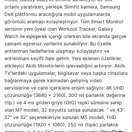
ortamı yaratırken, yerleşik SlimFit kamera, Samsung
DeX platformu aracılığıyla mobil uygulamalarda
görüntülü aramayı kolaylaştırıyor. Tüm Smart Monitor
serisinin yeni üyesi olan Workout Tracker, Galaxy
Watch ile eşleşerek içeriği izlerken bile ekranda gerçek
zamanlı egzersiz verilerini sunabiliyor. Bu özellik
antrenman hedeflerine ulaşmayı kolaylaştırır ve
antrenmanı keyifli hale getirir. Yeni eklenen özellikler,
etkileyici Akıllı Monitörlerin işlevselliğini artırıyor. Akıllı
TV'lerdeki uygulamalar, bilgisayar veya başka cihazlara
bağlanmaya gerek kalmadan gelişmiş video
servislerine ve canlı içeriklere erişim sağlıyor. 4K UHD
çözünürlüğe (3840 x 2160), 300 nit parlaklık değerine
(tip.) ve 4 ms griden griye (GtG) tepki süresine sahip
olan M7 modeli, 32 boyutta satışa sunulacak. ” ve 43″.
27” ve 32” seçenekleriyle sunulan M5 modeli, FHD
çözünürlüğe (1920 x 1080), 250 nit (tipik) parlaklık