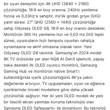
bir oyun deneyimi için 4K UHD (3840 x 2160)
çözünürlüğe, 16:9 en boy oranına, 240Hz yenileme
hızına ve 0,03Hz'e sahiptir. ms'lik griden griye (GtG)
yanıt süresi. 27″ QHD (2560 x 1440) çözünürlüğe
sahip Odyssey OLED G6, 16:9 en boy oranını destekler.
Monitörün 360 Hz yenileme hızı ve 0,03 ms GtG tepki
süresi, oyuncuların hızlı tempolu oyunları rahatça
oynamasına ve aktif olmasına olanak tanır. Yeni
Odyssey OLED G8 tanıtıldı. Samsung'un 2024 model
8K TV ürününde yer alan NQ8 AI Gen3 işlemcili, yapay
zeka destekli ilk OLED oyuncu monitörü, Samsung
Gaming Hub ve monitörün native Smart'ı
kullanıldığında içerik çözünürlüğünü 4K'ya yakın
değerlerde artırıyor. TV uygulamaları, oyun ve eğlence
içeriklerinde önceki modellere göre daha yüksek
çözünürlük sağlıyor. Her iki yeni OLED modeli de yeni
bir tescilli ekran yanması koruma teknolojisi olan
Samsung OLED Safeguard+ ile donatılıyor. Bu teknoloji