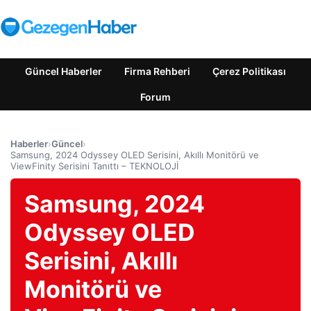
Güncel Haberler
Firma Rehberi
Çerez Politikası
Forum
Haberler
›
Güncel
›
Samsung, 2024 Odyssey OLED Serisini, Akıllı Monitörü ve
ViewFinity Serisini Tanıttı – TEKNOLOJİ
Samsung, 2024
Odyssey OLED
Serisini, Akıllı
Monitörü ve