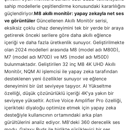
sahip modellerle çeşitlendirme konusundaki kararlılığını
güçlendiriyor.
M8 akıllı monitör: yapay zekayla net ses
ve görüntüler
Güncellenen Akıllı Monitör serisi,
eksiksiz çoklu cihaz deneyimini tek bir yerde bir araya
getirerek önceki serilere göre daha akıllı eğlence
içeriği ve daha fazla üretkenlik sunuyor. Geliştirilmekte
olan 2024 modelleri arasında M8 (model adı M80D),
M7 (model adı M70D) ve M5 (model adı M50D)
bulunmaktadır. Geliştirilen 32 inç M8 4K UHD Akıllı
Monitör, NQM AI işlemcisi ile yapay zeka tarafından
desteklenen yeni özellikler sunuyor ve eğlence
deneyimini bir üst seviyeye taşıyor. AI Yükseltme
özelliği, düşük çözünürlüklü içeriği 4K'ya yakın bir
seviyeye yükseltir. Active Voice Amplifier Pro özelliği,
içerikteki diyaloğu optimize etmek için yapay zeka
desteğiyle kullanıcının ortamındaki arka plan
gürültülerini analiz ediyor. M8'deki 360 derecelik ses
modu, Galaxy Buds ile birlikte sürükleyici bir ses