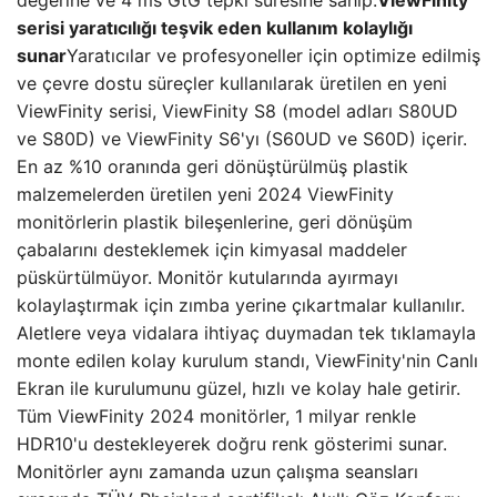
değerine ve 4 ms GtG tepki süresine sahip.
ViewFinity
serisi yaratıcılığı teşvik eden kullanım kolaylığı
sunar
Yaratıcılar ve profesyoneller için optimize edilmiş
ve çevre dostu süreçler kullanılarak üretilen en yeni
ViewFinity serisi, ViewFinity S8 (model adları S80UD
ve S80D) ve ViewFinity S6'yı (S60UD ve S60D) içerir.
En az %10 oranında geri dönüştürülmüş plastik
malzemelerden üretilen yeni 2024 ViewFinity
monitörlerin plastik bileşenlerine, geri dönüşüm
çabalarını desteklemek için kimyasal maddeler
püskürtülmüyor. Monitör kutularında ayırmayı
kolaylaştırmak için zımba yerine çıkartmalar kullanılır.
Aletlere veya vidalara ihtiyaç duymadan tek tıklamayla
monte edilen kolay kurulum standı, ViewFinity'nin Canlı
Ekran ile kurulumunu güzel, hızlı ve kolay hale getirir.
Tüm ViewFinity 2024 monitörler, 1 milyar renkle
HDR10'u destekleyerek doğru renk gösterimi sunar.
Monitörler aynı zamanda uzun çalışma seansları