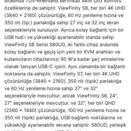
sırasında TÜV-Rheinland sertifikalı Akıllı Göz Konforu
özelliklerine de sahiptir. ViewFinity S8, her biri 4K UHD
(3840 x 2160) çözünürlüğe, 60 Hz yenileme hızına ve
350 nit (tip.) parlaklığa sahip 27 inç ve 32 inç ekran
seçenekleriyle sunuluyor. Ayrıca kolay bağlantı için bir
USB hub'ı ve yüksekliği ayarlanabilir standa sahip
ViewFinity S8 Serisi S80UD, iki farklı cihaz arasında
kolay bağlantı ve geçiş için yeni bir KVM anahtarı ve
kullanıcıların cihazlarınızı 90 W'a kadar şarj etmelerine
olanak tanıyan USB-C içerir. Aynı zamanda bir bağlantı
noktasına da sahiptir. ViewFinity S7, her biri 4K UHD
çözünürlüğe (3840 x 2160), 350 nit (tipik) parlaklığa
ve 60 Hz yenileme hızına sahip 27″ ve 32″
seçenekleriyle mevcuttur; ancak ViewFinity S6, 24″,
27″ seçenekleriyle mevcuttur. ve 32″, her biri QHD
(2560 x 1440) çözünürlüğe, 100 Hz yenileme hızına ve
350 nit (tipik) parlaklığa, USB bağlantı noktalarına ve
yüksekliği ayarlanabilir ekrana sahiptir. S60UD, yerleşik