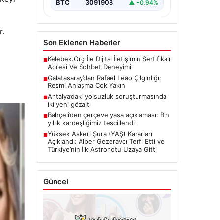
BTC
3091908
▲ +0.94%
r.
Son Eklenen Haberler
Kelebek.Org İle Dijital İletişimin Sertifikalı
■
Adresi Ve Sohbet Deneyimi
ı
Galatasaray’dan Rafael Leao Çılgınlığı:
■
Resmi Anlaşma Çok Yakın
Antalya’daki yolsuzluk soruşturmasında
■
iki yeni gözaltı
Bahçeli’den çerçeve yasa açıklaması: Bin
■
yıllık kardeşliğimiz tescillendi
Yüksek Askeri Şura (YAŞ) Kararları
■
Açıklandı: Alper Gezeravcı Terfi Etti ve
Türkiye’nin İlk Astronotu Uzaya Gitti
Güncel