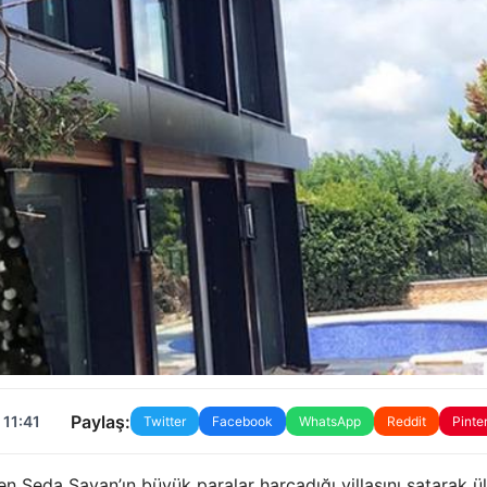
Paylaş:
 11:41
Twitter
Facebook
WhatsApp
Reddit
Pinte
ken Seda Sayan’ın büyük paralar harcadığı villasını satarak ü