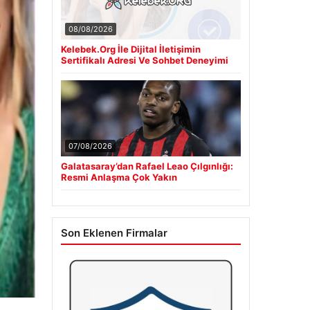
08/08/2026
Kelebek.Org İle Dijital İletişimin
Sertifikalı Adresi Ve Sohbet Deneyimi
07/08/2026
Galatasaray’dan Rafael Leao Çılgınlığı:
Resmi Anlaşma Çok Yakın
Son Eklenen Firmalar