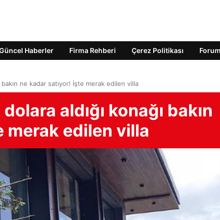
Güncel Haberler
Firma Rehberi
Çerez Politikası
Foru
bakın ne kadar satıyor! İşte merak edilen villa
dolara aldığı konağı bakın
e merak edilen villa