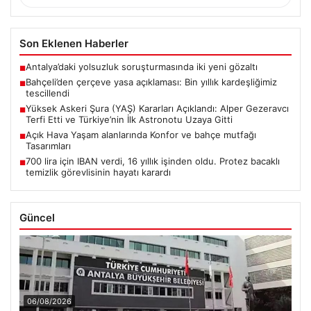
Son Eklenen Haberler
Antalya’daki yolsuzluk soruşturmasında iki yeni gözaltı
■
Bahçeli’den çerçeve yasa açıklaması: Bin yıllık kardeşliğimiz
■
tescillendi
Yüksek Askeri Şura (YAŞ) Kararları Açıklandı: Alper Gezeravcı
■
Terfi Etti ve Türkiye’nin İlk Astronotu Uzaya Gitti
Açık Hava Yaşam alanlarında Konfor ve bahçe mutfağı
■
Tasarımları
700 lira için IBAN verdi, 16 yıllık işinden oldu. Protez bacaklı
■
temizlik görevlisinin hayatı karardı
Güncel
06/08/2026