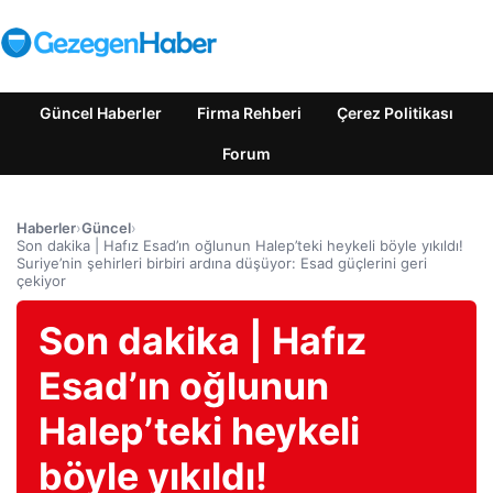
Güncel Haberler
Firma Rehberi
Çerez Politikası
Forum
Haberler
›
Güncel
›
Son dakika | Hafız Esad’ın oğlunun Halep’teki heykeli böyle yıkıldı!
Suriye’nin şehirleri birbiri ardına düşüyor: Esad güçlerini geri
çekiyor
Son dakika | Hafız
Esad’ın oğlunun
Halep’teki heykeli
böyle yıkıldı!