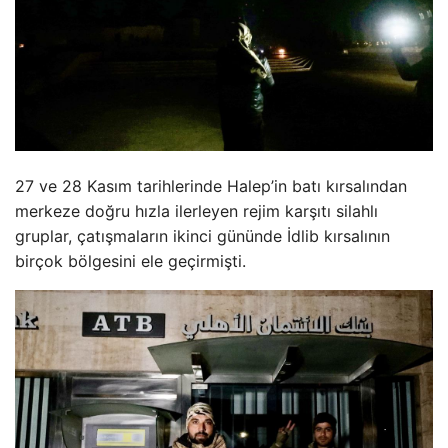
27 ve 28 Kasım tarihlerinde Halep’in batı kırsalından
merkeze doğru hızla ilerleyen rejim karşıtı silahlı
gruplar, çatışmaların ikinci gününde İdlib kırsalının
birçok bölgesini ele geçirmişti.