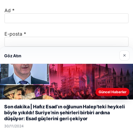
Ad
*
E-posta
*
×
Göz Atın
İnternet sitesi
Daha sonraki yorumlarımda kullanılması için adım, e-
Güncel Haberler
posta adresim ve site adresim bu tarayıcıya
kaydedilsin.
Web sitemizi nasıl kullandığınızı daha iyi anlayabilmek,
Son dakika | Hafız Esad’ın oğlunun Halep’teki heykeli
deneyiminizi kişiselleştirmek ve geliştirmek amacıyla çerezler
böyle yıkıldı! Suriye’nin şehirleri birbiri ardına
kullanıyoruz.
Çerez Politikamız
düşüyor: Esad güçlerini geri çekiyor
Reddet
Kabul Et
30/11/2024