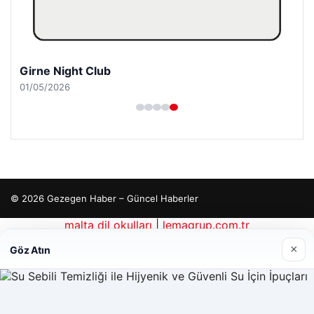
Girne Night Club
01/05/2026
© 2026 Gezegen Haber – Güncel Haberler
malta dil okulları
|
lemagrup.com.tr
dhub
cio
×
Göz Atın