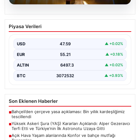
02.08.2026
Yatırım araçlarının haftalık performansı
Piyasa Verileri
nasıl oldu?
{“title”: “Yatırım Araçlarının Haftalık Performansı
Gözlemleri”, “content”: “ Son hafta boyunca finans
USD
47.59
▲ +0.02%
piyasalarında yaşanan…
EUR
55.21
▲ +0.18%
ALTIN
6497.3
▲ +0.02%
BTC
3072532
▲ +0.93%
Son Eklenen Haberler
Bahçeli’den çerçeve yasa açıklaması: Bin yıllık kardeşliğimiz
■
tescillendi
Yüksek Askeri Şura (YAŞ) Kararları Açıklandı: Alper Gezeravcı
■
Terfi Etti ve Türkiye’nin İlk Astronotu Uzaya Gitti
Açık Hava Yaşam alanlarında Konfor ve bahçe mutfağı
■