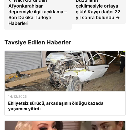
← Naci Görür'den
Buzulların
Afyonkarahisar
çekilmesiyle ortaya
depremiyle ilgili açıklama –
çıktı! Kayıp dağcı 22
Son Dakika Türkiye
yıl sonra bulundu →
Haberleri
Tavsiye Edilen Haberler
14/12/2025
Ehliyetsiz sürücü, arkadaşının öldüğü kazada
yaşamını yitirdi