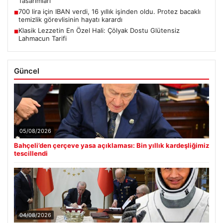
Tasarımları
700 lira için IBAN verdi, 16 yıllık işinden oldu. Protez bacaklı
■
temizlik görevlisinin hayatı karardı
Klasik Lezzetin En Özel Hali: Çölyak Dostu Glütensiz
■
Lahmacun Tarifi
Güncel
05/08/2026
Bahçeli’den çerçeve yasa açıklaması: Bin yıllık kardeşliğimiz
tescillendi
04/08/2026