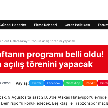
Güncel Haberler
Firma Rehberi
Çerez Politikası
Foru
li oldu! Galatasaray futbolun açılış törenini yapacak
aftanın programı belli oldu!
 açılış törenini yapacak
Paylaş:
4 20:55
Twitter
Facebook
WhatsApp
Reddit
Pinte
cak. 9 Ağustos'ta saat 21.00'de Atakaş Hatayspor'u evinde
 Demirspor'u konuk edecek. Beşiktaş ile Trabzonspor maçlar