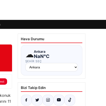
m
Hava Durumu
☁
Ankara
NaN°C
ŞEHIR SEÇ
rest
Bizi Takip Edin
 konuk
ını 11