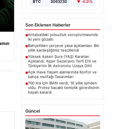
BTC
3063230
▼ -0.21%
Son Eklenen Haberler
Antalya’daki yolsuzluk soruşturmasında
■
iki yeni gözaltı
şamın
Bahçeli’den çerçeve yasa açıklaması: Bin
■
yıllık kardeşliğimiz tescillendi
Yüksek Askeri Şura (YAŞ) Kararları
■
Açıklandı: Alper Gezeravcı Terfi Etti ve
Türkiye’nin İlk Astronotu Uzaya Gitti
Açık Hava Yaşam alanlarında Konfor ve
■
bahçe mutfağı Tasarımları
700 lira için IBAN verdi, 16 yıllık işinden
■
oldu. Protez bacaklı temizlik görevlisinin
hayatı karardı
Güncel