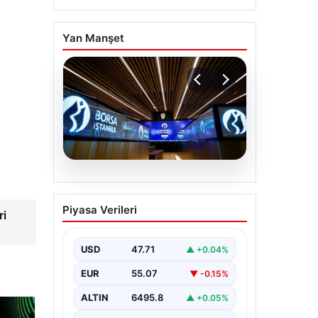
Yan Manşet
01.08.2026
İşte Real Madrid’in yeni
Piyasa Verileri
ri
golcüsü! Resmen
açıklandı
USD
47.71
▲ +0.04%
EUR
55.07
▼ -0.15%
ALTIN
6495.8
▲ +0.05%