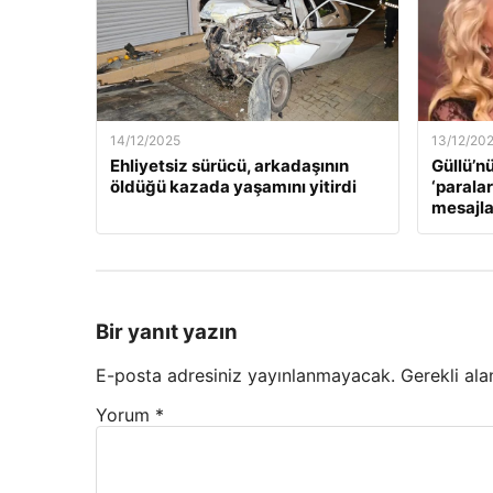
14/12/2025
13/12/20
Ehliyetsiz sürücü, arkadaşının
Güllü’n
öldüğü kazada yaşamını yitirdi
‘paralar
mesajla
Bir yanıt yazın
E-posta adresiniz yayınlanmayacak.
Gerekli ala
Yorum
*