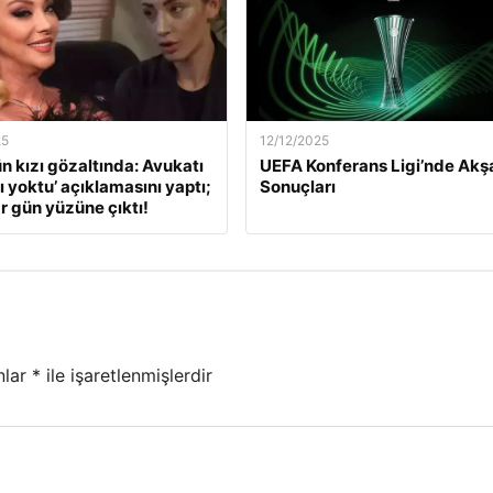
25
12/12/2025
ün kızı gözaltında: Avukatı
UEFA Konferans Ligi’nde Ak
ı yoktu’ açıklamasını yaptı;
Sonuçları
r gün yüzüne çıktı!
nlar
*
ile işaretlenmişlerdir