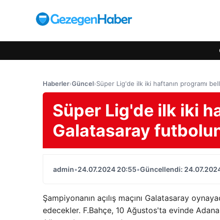
Haberler
›
Güncel
›
Süper Lig'de ilk iki haftanın programı bel
Süper Lig'de ilk iki h
Galatasaray futbolun
admin
•
24.07.2024 20:55
•
Güncellendi: 24.07.202
Şampiyonanın açılış maçını Galatasaray oynaya
edecekler. F.Bahçe, 10 Ağustos'ta evinde Adana