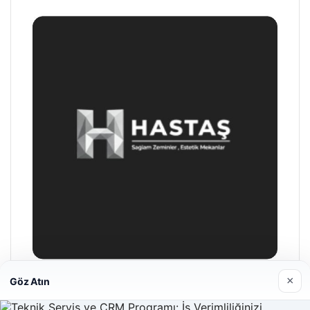
×
Göz Atın
Hastaş Beton
26/05/2026