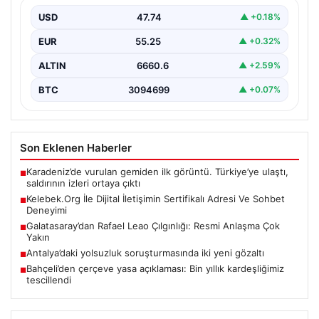
Dijital çağında bireylerin kaliteli bir şekilde iletişim
oluşturması büyük bir hassasiyet barındırmaktadır.
USD
47.74
▲ +0.18%
Güncel olarak…
EUR
55.25
▲ +0.32%
ALTIN
6660.6
▲ +2.59%
BTC
3094699
▲ +0.07%
Son Eklenen Haberler
Karadeniz’de vurulan gemiden ilk görüntü. Türkiye’ye ulaştı,
■
saldırının izleri ortaya çıktı
Kelebek.Org İle Dijital İletişimin Sertifikalı Adresi Ve Sohbet
■
Deneyimi
Galatasaray’dan Rafael Leao Çılgınlığı: Resmi Anlaşma Çok
■
Yakın
Antalya’daki yolsuzluk soruşturmasında iki yeni gözaltı
■
Bahçeli’den çerçeve yasa açıklaması: Bin yıllık kardeşliğimiz
■
tescillendi