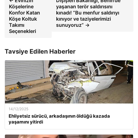
← Evinizin
Dışişleri Bakanlığı, Benin’de
Köşelerine
yaşanan terör saldırısını
Konfor Katan
kınadı! “Bu menfur saldırıyı
Köşe Koltuk
kınıyor ve taziyelerimizi
Takımı
sunuyoruz” →
Seçenekleri
Tavsiye Edilen Haberler
14/12/2025
Ehliyetsiz sürücü, arkadaşının öldüğü kazada
yaşamını yitirdi