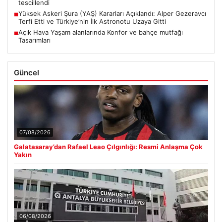
tescillendi
Yüksek Askeri Şura (YAŞ) Kararları Açıklandı: Alper Gezeravcı
■
Terfi Etti ve Türkiye’nin İlk Astronotu Uzaya Gitti
Açık Hava Yaşam alanlarında Konfor ve bahçe mutfağı
■
Tasarımları
Güncel
07/08/2026
Galatasaray’dan Rafael Leao Çılgınlığı: Resmi Anlaşma Çok
Yakın
06/08/2026