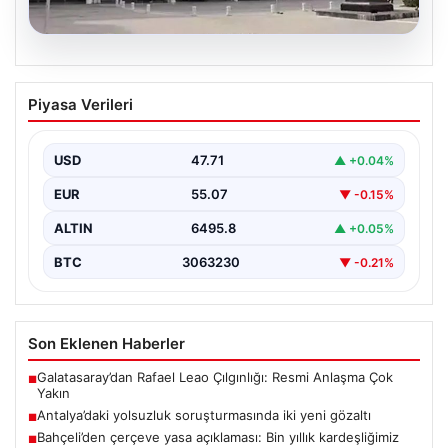
06.08.2026
Antalya’daki yolsuzluk soruşturmasında
Piyasa Verileri
iki yeni gözaltı
USD
47.71
▲ +0.04%
EUR
55.07
▼ -0.15%
ALTIN
6495.8
▲ +0.05%
BTC
3063230
▼ -0.21%
Son Eklenen Haberler
Galatasaray’dan Rafael Leao Çılgınlığı: Resmi Anlaşma Çok
■
Yakın
Antalya’daki yolsuzluk soruşturmasında iki yeni gözaltı
■
Bahçeli’den çerçeve yasa açıklaması: Bin yıllık kardeşliğimiz
■