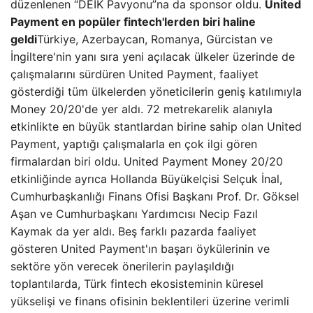
düzenlenen “DEİK Pavyonu”na da sponsor oldu.
United
Payment en popüler fintech'lerden biri haline
geldi
Türkiye, Azerbaycan, Romanya, Gürcistan ve
İngiltere'nin yanı sıra yeni açılacak ülkeler üzerinde de
çalışmalarını sürdüren United Payment, faaliyet
gösterdiği tüm ülkelerden yöneticilerin geniş katılımıyla
Money 20/20'de yer aldı. 72 metrekarelik alanıyla
etkinlikte en büyük stantlardan birine sahip olan United
Payment, yaptığı çalışmalarla en çok ilgi gören
firmalardan biri oldu. United Payment Money 20/20
etkinliğinde ayrıca Hollanda Büyükelçisi Selçuk İnal,
Cumhurbaşkanlığı Finans Ofisi Başkanı Prof. Dr. Göksel
Aşan ve Cumhurbaşkanı Yardımcısı Necip Fazıl
Kaymak da yer aldı. Beş farklı pazarda faaliyet
gösteren United Payment'ın başarı öykülerinin ve
sektöre yön verecek önerilerin paylaşıldığı
toplantılarda, Türk fintech ekosisteminin küresel
yükselişi ve finans ofisinin beklentileri üzerine verimli