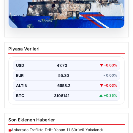
08.08.2026
Karadeniz’de vurulan gemiden ilk
Piyasa Verileri
görüntü. Türkiye’ye ulaştı, saldırının
izleri ortaya çıktı
USD
47.73
▼ -0.03%
{ “title”: “Karadeniz’de vurulan gemiden ilk detaylar ve
ortaya çıkan izler”, “content”: “ Karadeniz…
EUR
55.30
• 0.00%
ALTIN
6658.2
▼ -0.03%
BTC
3106141
▲ +0.35%
Son Eklenen Haberler
Ankara’da Trafikte Drift Yapan 11 Sürücü Yakalandı
■