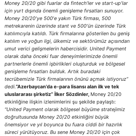
Money 20/20 gibi fuarlar da fintech'ler ve start-up'lar
için yurt dışında önemli genişleme fırsatları sunuyor.
Money 20/20'ye 500'e yakın Türk firması, 500
metrekarenin üzerinde stant ve 500'ün üzerinde Türk
katılımcıyla katıldı. Türk firmalarına gösterilen bu geniş
katılım ve yoğun ilgi, ülkemiz ve sektörümüz açısından
umut verici gelişmelerin habercisidir. United Payment
olarak daha önceki fuar deneyimlerimizde önemli
partnerlerle önemli işbirlikleri oluşturduk ve bölgesel
genişleme fırsatları bulduk. Artık buradaki
tecrübemizle Türk firmalarının önünü açmak istiyoruz”
dedi.
“Azerbaycan’da e-para lisansı alan ilk ve tek
uluslararası şirketiz”
İlker Sözdinler,
Money 20/20
etkinliğine ilişkin izlenimlerini şu şekilde paylaştı:
“United Payment olarak bölgesel büyüme stratejimiz
doğrultusunda Money 20/20 etkinliğini büyük
önemsiyor ve yıl boyunca bu fuara ciddi bir hazırlık
süreci yürütüyoruz. Bu sene Money 20/20 için çok