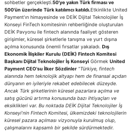
sohbetler gerçekleşti.
50'ye yakın Türk firması ve
500'ün üzerinde Türk katılımcı katıldı.
Etkinlikte United
Payment'ın himayesinde ve DEİK Dijital Teknolojiler İş
Konseyi FinTech komitesinin rehberliğinde oluşturulan
DEİK Pavyonu ile fintech alanında faaliyet gösteren
girişimler, küresel şirketlerle tanışma ve yurt dışına
açılma konusunda önemli fırsatlar yakaladı.
Dış
Ekonomik İlişkiler Kurulu (DEİK) Fintech Komitesi
Başkanı Dijital Teknolojiler İş Konseyi
Görmek
United
Payment CEO'su İlker Sözdinler
“
Türkiye, fintech
alanında hem teknolojik altyapı hem de finansal açıdan
dünyanın en iyileriyle rekabet edebilecek düzeyde.
Ancak Türk şirketlerinin küresel pazarlara açılma ve
satış gücünü artırma konusunda bazı ihtiyaçları ve
eksiklikleri var. Bu noktada DEİK Dijital Teknolojiler İş
Konseyi'nin Fintech Komitesi, ülkemizdeki teknolojilerin
küresel pazara açılması vizyonuyla kurulmuş olup,
çalışmalarını kapsamlı bir şekilde sürdürmektedir.