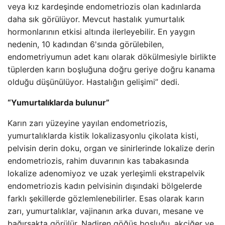
veya kız kardeşinde endometriozis olan kadınlarda
daha sık görülüyor. Mevcut hastalık yumurtalık
hormonlarının etkisi altında ilerleyebilir. En yaygın
nedenin, 10 kadından 6'sında görülebilen,
endometriyumun adet kanı olarak dökülmesiyle birlikte
tüplerden karın boşluğuna doğru geriye doğru kanama
olduğu düşünülüyor. Hastalığın gelişimi” dedi.
“Yumurtalıklarda bulunur”
Karın zarı yüzeyine yayılan endometriozis,
yumurtalıklarda kistik lokalizasyonlu çikolata kisti,
pelvisin derin doku, organ ve sinirlerinde lokalize derin
endometriozis, rahim duvarının kas tabakasında
lokalize adenomiyoz ve uzak yerleşimli ekstrapelvik
endometriozis kadın pelvisinin dışındaki bölgelerde
farklı şekillerde gözlemlenebilirler. Esas olarak karın
zarı, yumurtalıklar, vajinanın arka duvarı, mesane ve
bağırsakta görülür. Nadiren göğüs boşluğu, akciğer ve