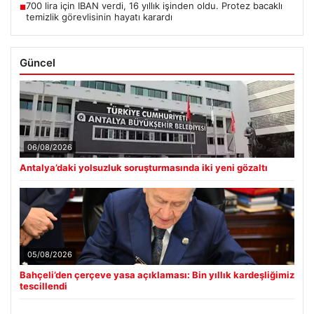
700 lira için IBAN verdi, 16 yıllık işinden oldu. Protez bacaklı
■
temizlik görevlisinin hayatı karardı
Güncel
06/08/2026
Antalya’daki yolsuzluk soruşturmasında iki yeni gözaltı
05/08/2026
Bahçeli’den çerçeve yasa açıklaması: Bin yıllık kardeşliğimiz
tescillendi