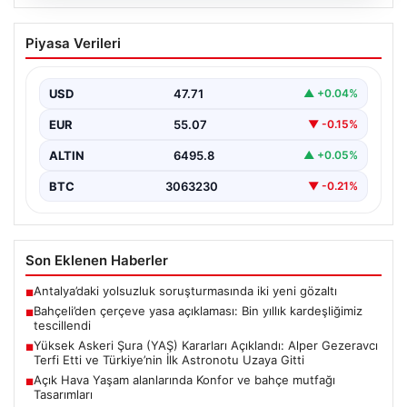
05.08.2026
Bahçeli’den çerçeve yasa açıklaması:
Piyasa Verileri
Bin yıllık kardeşliğimiz tescillendi
{“title”: “Bahçeli’den Çerçeve Yasa Açıklaması: Bin Yıllık
Kardeşliğimiz Resmen Tescillendi”, “content”: “ Milliyetçi
USD
47.71
▲ +0.04%
Hareket…
EUR
55.07
▼ -0.15%
ALTIN
6495.8
▲ +0.05%
BTC
3063230
▼ -0.21%
Son Eklenen Haberler
Antalya’daki yolsuzluk soruşturmasında iki yeni gözaltı
■
Bahçeli’den çerçeve yasa açıklaması: Bin yıllık kardeşliğimiz
■
tescillendi
Yüksek Askeri Şura (YAŞ) Kararları Açıklandı: Alper Gezeravcı
■
Terfi Etti ve Türkiye’nin İlk Astronotu Uzaya Gitti
Açık Hava Yaşam alanlarında Konfor ve bahçe mutfağı
■
Tasarımları