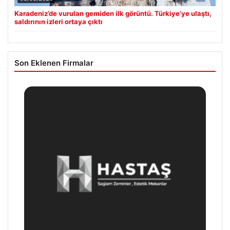
Karadeniz’de vurulan gemiden ilk görüntü. Türkiye’ye ulaştı,
saldırının izleri ortaya çıktı
Son Eklenen Firmalar