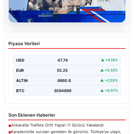
08.08.2026
Karadeniz’de vurulan gemiden ilk
Piyasa Verileri
görüntü. Türkiye’ye ulaştı, saldırının
izleri ortaya çıktı
USD
47.74
▲ +0.18%
{ “title”: “Karadeniz’de vurulan gemiden ilk detaylar ve
ortaya çıkan izler”, “content”: “ Karadeniz…
EUR
55.25
▲ +0.32%
ALTIN
6660.6
▲ +2.59%
BTC
3094699
▲ +0.07%
Son Eklenen Haberler
Ankara’da Trafikte Drift Yapan 11 Sürücü Yakalandı
■
Karadeniz’de vurulan gemiden ilk görüntü. Türkiye’ye ulaştı,
■