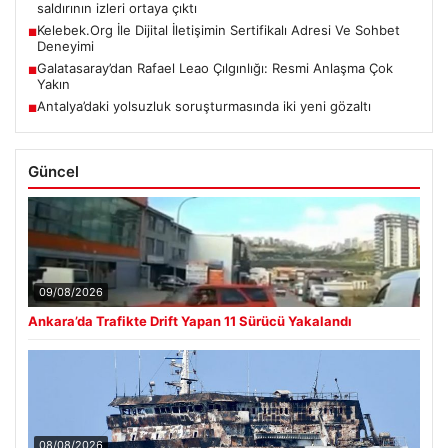
saldırının izleri ortaya çıktı
Kelebek.Org İle Dijital İletişimin Sertifikalı Adresi Ve Sohbet
■
Deneyimi
Galatasaray’dan Rafael Leao Çılgınlığı: Resmi Anlaşma Çok
■
Yakın
Antalya’daki yolsuzluk soruşturmasında iki yeni gözaltı
■
Güncel
09/08/2026
Ankara’da Trafikte Drift Yapan 11 Sürücü Yakalandı
08/08/2026