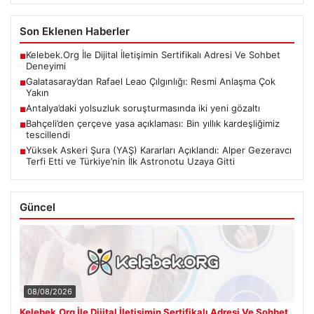
Son Eklenen Haberler
Kelebek.Org İle Dijital İletişimin Sertifikalı Adresi Ve Sohbet
■
Deneyimi
Galatasaray’dan Rafael Leao Çılgınlığı: Resmi Anlaşma Çok
■
Yakın
Antalya’daki yolsuzluk soruşturmasında iki yeni gözaltı
■
Bahçeli’den çerçeve yasa açıklaması: Bin yıllık kardeşliğimiz
■
tescillendi
Yüksek Askeri Şura (YAŞ) Kararları Açıklandı: Alper Gezeravcı
■
Terfi Etti ve Türkiye’nin İlk Astronotu Uzaya Gitti
Güncel
08/08/2026
Kelebek.Org İle Dijital İletişimin Sertifikalı Adresi Ve Sohbet