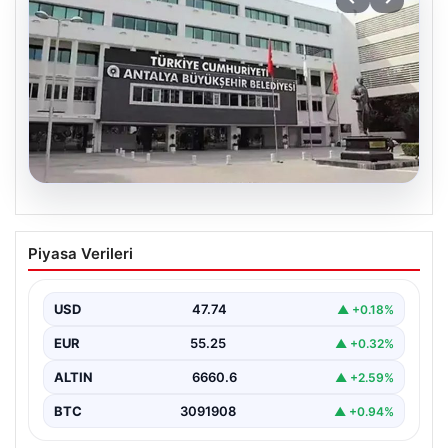
06.08.2026
Antalya’daki yolsuzluk soruşturmasında
Piyasa Verileri
iki yeni gözaltı
USD
47.74
▲ +0.18%
EUR
55.25
▲ +0.32%
ALTIN
6660.6
▲ +2.59%
BTC
3091908
▲ +0.94%