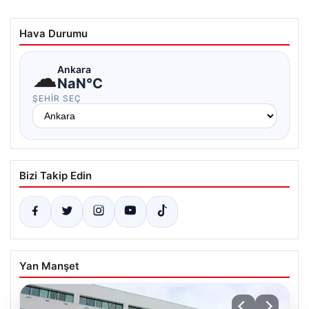
Hava Durumu
☁
Ankara
NaN°C
ŞEHIR SEÇ
Bizi Takip Edin
Yan Manşet