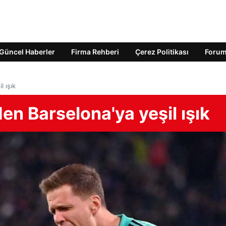
Güncel Haberler
Firma Rehberi
Çerez Politikası
Foru
 ışık
n Barselona'ya yeşil ışık