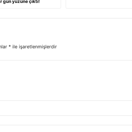
r gün yüzüne çıktı!
nlar
*
ile işaretlenmişlerdir