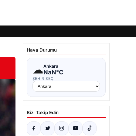
m
Hava Durumu
☁
Ankara
NaN°C
ŞEHIR SEÇ
Bizi Takip Edin