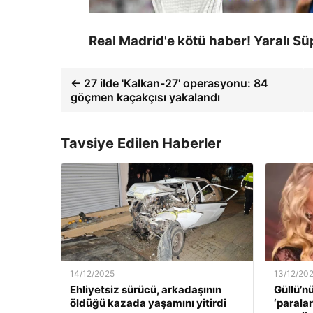
Real Madrid'e kötü haber! Yaralı Sü
← 27 ilde 'Kalkan-27' operasyonu: 84
göçmen kaçakçısı yakalandı
Tavsiye Edilen Haberler
14/12/2025
13/12/20
Ehliyetsiz sürücü, arkadaşının
Güllü’n
öldüğü kazada yaşamını yitirdi
‘paralar