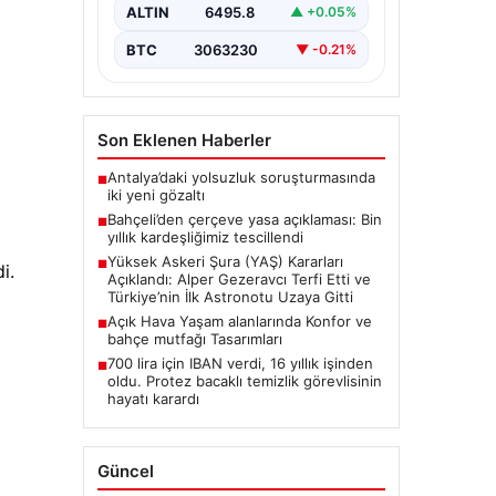
Resmen Tescillendi”, “content”: “
ALTIN
6495.8
▲ +0.05%
Milliyetçi Hareket…
BTC
3063230
▼ -0.21%
Son Eklenen Haberler
Antalya’daki yolsuzluk soruşturmasında
■
iki yeni gözaltı
Bahçeli’den çerçeve yasa açıklaması: Bin
■
yıllık kardeşliğimiz tescillendi
Yüksek Askeri Şura (YAŞ) Kararları
■
i.
Açıklandı: Alper Gezeravcı Terfi Etti ve
Türkiye’nin İlk Astronotu Uzaya Gitti
Açık Hava Yaşam alanlarında Konfor ve
■
bahçe mutfağı Tasarımları
700 lira için IBAN verdi, 16 yıllık işinden
■
oldu. Protez bacaklı temizlik görevlisinin
hayatı karardı
Güncel