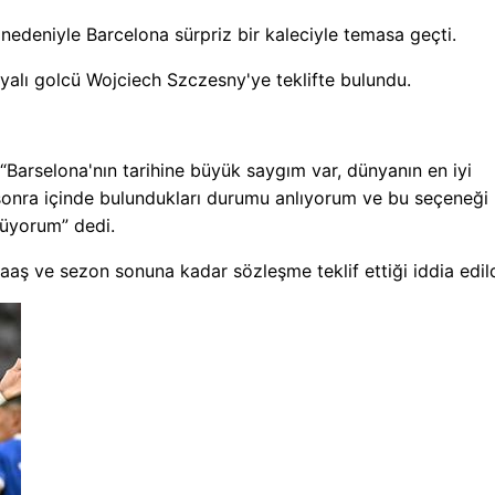
nedeniyle Barcelona sürpriz bir kaleciyle temasa geçti.
nyalı golcü Wojciech Szczesny'ye teklifte bulundu.
 “Barselona'nın tarihine büyük saygım var, dünyanın en iyi
n sonra içinde bulundukları durumu anlıyorum ve bu seçeneği
nüyorum” dedi.
aş ve sezon sonuna kadar sözleşme teklif ettiği iddia edild