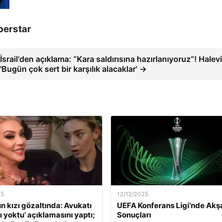
perstar
İsrail'den açıklama: “Kara saldırısına hazırlanıyoruz”! Halevi
'Bugün çok sert bir karşılık alacaklar' →
25
12/12/2025
ün kızı gözaltında: Avukatı
UEFA Konferans Ligi’nde Ak
ı yoktu’ açıklamasını yaptı;
Sonuçları