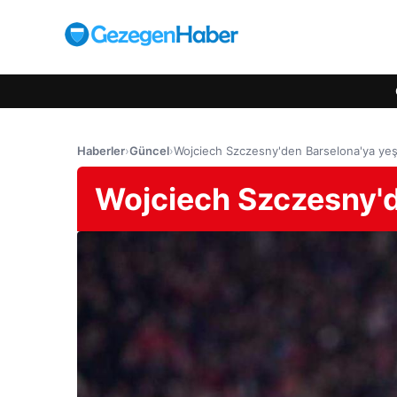
Haberler
›
Güncel
›
Wojciech Szczesny'den Barselona'ya yeşil
Wojciech Szczesny'de