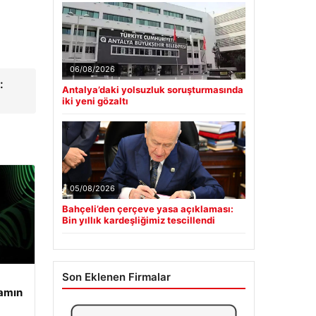
06/08/2026
:
Antalya’daki yolsuzluk soruşturmasında
iki yeni gözaltı
05/08/2026
Bahçeli’den çerçeve yasa açıklaması:
Bin yıllık kardeşliğimiz tescillendi
Son Eklenen Firmalar
şamın