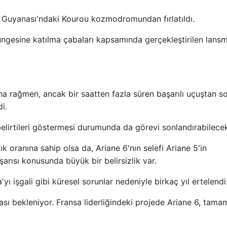
z Guyanası'ndaki Kourou kozmodromundan fırlatıldı.
ngesine katılma çabaları kapsamında gerçekleştirilen lansm
na rağmen, ancak bir saatten fazla süren başarılı uçuştan s
i.
elirtileri göstermesi durumunda da görevi sonlandırabilece
lık oranına sahip olsa da, Ariane 6'nın selefi Ariane 5'in
arısı konusunda büyük bir belirsizlik var.
ı işgali gibi küresel sorunlar nedeniyle birkaç yıl ertelendi
ası bekleniyor. Fransa liderliğindeki projede Ariane 6, tama