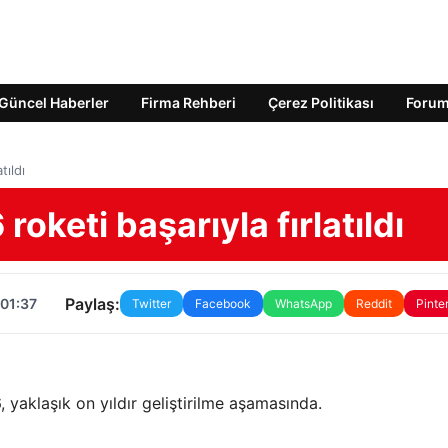
Güncel Haberler
Firma Rehberi
Çerez Politikası
Foru
tıldı
roketi başarıyla fırlatıldı
Paylaş:
 01:37
Twitter
Facebook
WhatsApp
Reddit
Pinte
 yaklaşık on yıldır geliştirilme aşamasında.