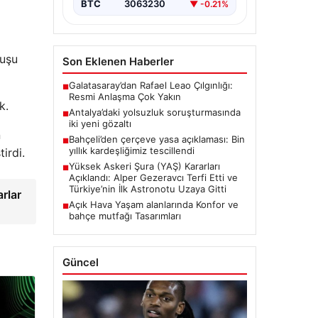
BTC
3063230
▼ -0.21%
oluşturan Yüksek Askeri Şura
ı
(YAŞ) toplantısı,…
luşu
Son Eklenen Haberler
Galatasaray’dan Rafael Leao Çılgınlığı:
■
Resmi Anlaşma Çok Yakın
k.
Antalya’daki yolsuzluk soruşturmasında
■
iki yeni gözaltı
n
Bahçeli’den çerçeve yasa açıklaması: Bin
■
yıllık kardeşliğimiz tescillendi
irdi.
Yüksek Askeri Şura (YAŞ) Kararları
■
Açıklandı: Alper Gezeravcı Terfi Etti ve
Türkiye’nin İlk Astronotu Uzaya Gitti
rlar
Açık Hava Yaşam alanlarında Konfor ve
■
bahçe mutfağı Tasarımları
Güncel