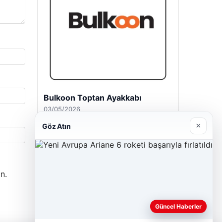
Magusa Night Club
01/05/2026
×
Göz Atın
n.
Güncel Haberler