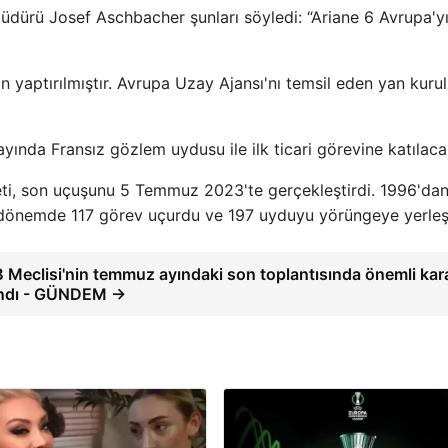
dürü Josef Aschbacher şunları söyledi: “Ariane 6 Avrupa'y
n yaptırılmıştır. Avrupa Uzay Ajansı'nı temsil eden yan kuru
 ayında Fransız gözlem uydusu ile ilk ticari görevine katılaca
eti, son uçuşunu 5 Temmuz 2023'te gerçekleştirdi. 1996'da
 dönemde 117 görev uçurdu ve 197 uyduyu yörüngeye yerleşt
B Meclisi'nin temmuz ayındaki son toplantısında önemli kara
ındı ​​- GÜNDEM →