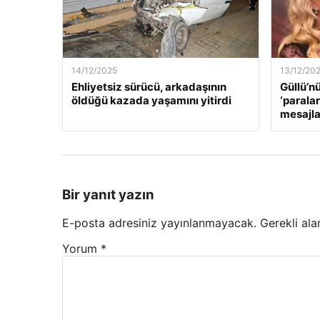
14/12/2025
13/12/20
Ehliyetsiz sürücü, arkadaşının
Güllü’n
öldüğü kazada yaşamını yitirdi
‘paralar
mesajla
Bir yanıt yazın
E-posta adresiniz yayınlanmayacak.
Gerekli ala
Yorum
*