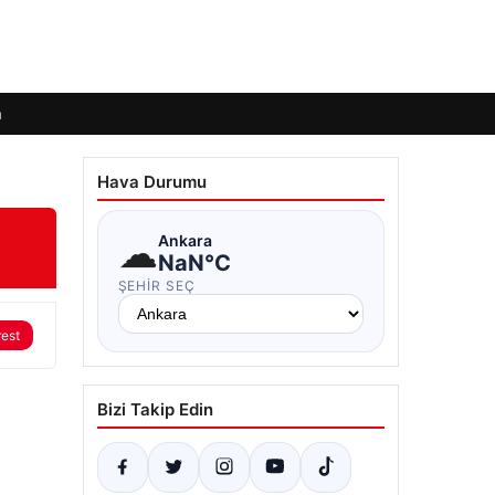
m
Hava Durumu
☁
Ankara
NaN°C
ŞEHIR SEÇ
rest
Bizi Takip Edin