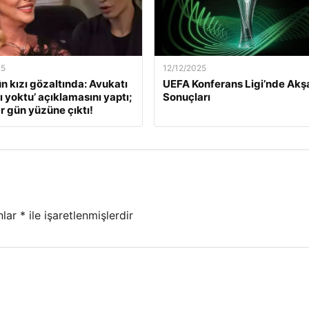
25
12/12/2025
ün kızı gözaltında: Avukatı
UEFA Konferans Ligi’nde Ak
ı yoktu’ açıklamasını yaptı;
Sonuçları
r gün yüzüne çıktı!
nlar
*
ile işaretlenmişlerdir