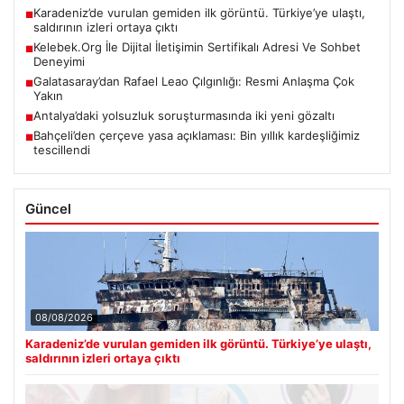
Karadeniz’de vurulan gemiden ilk görüntü. Türkiye’ye ulaştı,
■
saldırının izleri ortaya çıktı
Kelebek.Org İle Dijital İletişimin Sertifikalı Adresi Ve Sohbet
■
Deneyimi
Galatasaray’dan Rafael Leao Çılgınlığı: Resmi Anlaşma Çok
■
Yakın
Antalya’daki yolsuzluk soruşturmasında iki yeni gözaltı
■
Bahçeli’den çerçeve yasa açıklaması: Bin yıllık kardeşliğimiz
■
tescillendi
Güncel
08/08/2026
Karadeniz’de vurulan gemiden ilk görüntü. Türkiye’ye ulaştı,
saldırının izleri ortaya çıktı