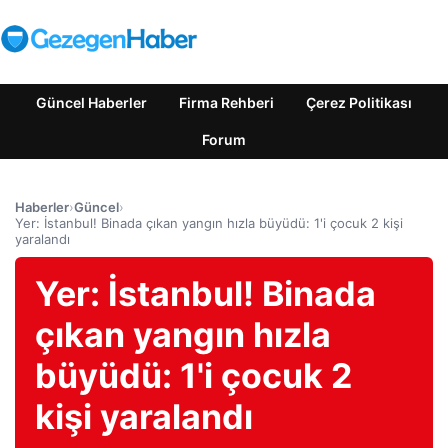
Güncel Haberler
Firma Rehberi
Çerez Politikası
Forum
Haberler
›
Güncel
›
Yer: İstanbul! Binada çıkan yangın hızla büyüdü: 1'i çocuk 2 kişi
yaralandı
Yer: İstanbul! Binada
çıkan yangın hızla
büyüdü: 1'i çocuk 2
kişi yaralandı