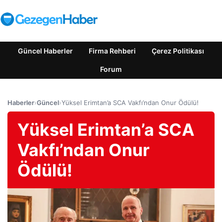
Güncel Haberler
Firma Rehberi
Çerez Politikası
Forum
Haberler
›
Güncel
›
Yüksel Erimtan’a SCA Vakfı’ndan Onur Ödülü!
Yüksel Erimtan’a SCA
Vakfı’ndan Onur
Ödülü!