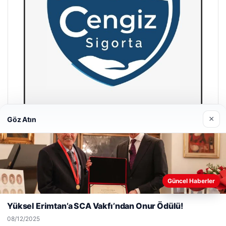
×
Göz Atın
Hastaş Beton
26/05/2026
Web sitemizi nasıl kullandığınızı daha iyi anlayabilmek,
Güncel Haberler
deneyiminizi kişiselleştirmek ve geliştirmek amacıyla çerezler
kullanıyoruz.
Çerez Politikamız
Yüksel Erimtan’a SCA Vakfı’ndan Onur Ödülü!
Reddet
Kabul Et
08/12/2025