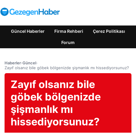
Güncel Haberler
Firma Rehberi
Çerez Politikası
Forum
Haberler
›
Güncel
›
Zayıf olsanız bile göbek bölgenizde şişmanlık mı hissediyorsunuz?
Zayıf olsanız bile
göbek bölgenizde
şişmanlık mı
hissediyorsunuz?