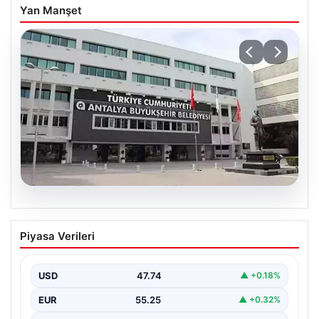
Yan Manşet
06.08.2026
Antalya’daki yolsuzluk soruşturmasında
Piyasa Verileri
iki yeni gözaltı
USD
47.74
▲ +0.18%
EUR
55.25
▲ +0.32%