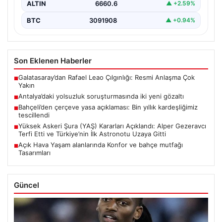
ALTIN
6660.6
▲ +2.59%
BTC
3091908
▲ +0.94%
Son Eklenen Haberler
Galatasaray’dan Rafael Leao Çılgınlığı: Resmi Anlaşma Çok
■
Yakın
Antalya’daki yolsuzluk soruşturmasında iki yeni gözaltı
■
Bahçeli’den çerçeve yasa açıklaması: Bin yıllık kardeşliğimiz
■
tescillendi
Yüksek Askeri Şura (YAŞ) Kararları Açıklandı: Alper Gezeravcı
■
Terfi Etti ve Türkiye’nin İlk Astronotu Uzaya Gitti
Açık Hava Yaşam alanlarında Konfor ve bahçe mutfağı
■
Tasarımları
Güncel