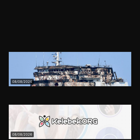
■
tescillendi
Güncel
08/08/2026
Karadeniz’de vurulan gemiden ilk görüntü. Türkiye’ye ulaştı,
saldırının izleri ortaya çıktı
08/08/2026
Kelebek.Org İle Dijital İletişimin Sertifikalı Adresi Ve Sohbet
Deneyimi