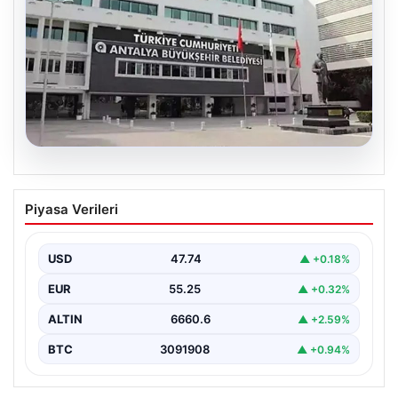
06.08.2026
Antalya’daki yolsuzluk soruşturmasında
Piyasa Verileri
iki yeni gözaltı
USD
47.74
▲ +0.18%
EUR
55.25
▲ +0.32%
ALTIN
6660.6
▲ +2.59%
BTC
3091908
▲ +0.94%