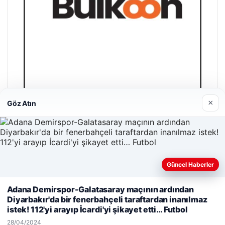
×
Göz Atın
Bulkoon Toptan Ayakkabı
03/05/2026
Güncel Haberler
Web sitemizi nasıl kullandığınızı daha iyi anlayabilmek,
Adana Demirspor-Galatasaray maçının ardından
deneyiminizi kişiselleştirmek ve geliştirmek amacıyla çerezler
Diyarbakır'da bir fenerbahçeli taraftardan inanılmaz
kullanıyoruz.
Çerez Politikamız
istek! 112'yi arayıp İcardi'yi şikayet etti… Futbol
© 2026 Gezegen Haber – Güncel Haberler
Reddet
Kabul Et
28/04/2024