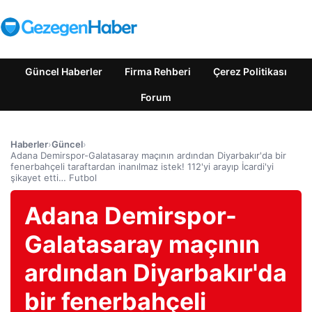
Güncel Haberler
Firma Rehberi
Çerez Politikası
Forum
Haberler
›
Güncel
›
Adana Demirspor-Galatasaray maçının ardından Diyarbakır'da bir
fenerbahçeli taraftardan inanılmaz istek! 112'yi arayıp İcardi'yi
şikayet etti… Futbol
Adana Demirspor-
Galatasaray maçının
ardından Diyarbakır'da
bir fenerbahçeli