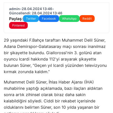
admin
•
28.04.2024 13:46
•
Güncellendi: 28.04.2024 13:46
Paylaş:
Twitter
Facebook
WhatsApp
Reddit
Pinterest
29 yaşındaki F.Bahçe taraftarı Muhammet Delil Süner,
Adana Demirspor-Galatasaray maçı sonrası inanılmaz
bir şikayette bulundu. Giallorossi'nin 3. golünü atan
oyuncu Icardi hakkında 112'yi arayarak şikayette
bulunan Süner, “Geçen yıl Icardi yüzünden televizyonu
kırmak zorunda kaldım.”
Muhammet Delil Süner, İhlas Haber Ajansı (İHA)
muhabirine yaptığı açıklamada, bazı ilaçları aldıktan
sonra artık zihinsel olarak biraz daha sakin
kalabildiğini söyledi. Ciddi bir rekabet içerisinde
olduklarını belirten Süner, son 10 yılda yaşanan bir