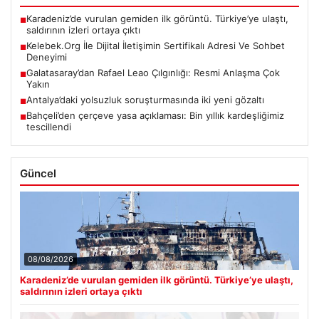
Karadeniz’de vurulan gemiden ilk görüntü. Türkiye’ye ulaştı,
■
saldırının izleri ortaya çıktı
Kelebek.Org İle Dijital İletişimin Sertifikalı Adresi Ve Sohbet
■
Deneyimi
Galatasaray’dan Rafael Leao Çılgınlığı: Resmi Anlaşma Çok
■
Yakın
Antalya’daki yolsuzluk soruşturmasında iki yeni gözaltı
■
Bahçeli’den çerçeve yasa açıklaması: Bin yıllık kardeşliğimiz
■
tescillendi
Güncel
08/08/2026
Karadeniz’de vurulan gemiden ilk görüntü. Türkiye’ye ulaştı,
saldırının izleri ortaya çıktı